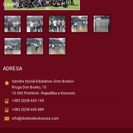
Galeria
ADRESA
Qendra Social-Edukative «Don Bosko»
Rruga Don Bosko, 15
10 000 Prishtinë - Republika e Kosovës
+383 (0)38 600 169
+383 (0)38 600 889
info@donbosko-kosova.com