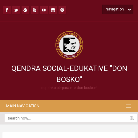
Navigation
QENDRA SOCIAL-EDUKATIVE "DON
BOSKO"
ec, shko përpara me don boskon!
MAIN NAVIGATION