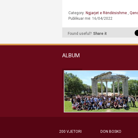
Category:
Ngjarjet e Rëndësishme
,
Qendr
Publikuar më: 16/04/2022
Found useful?
Share it
ALBUM
200 VJETORI
DON BOSKO