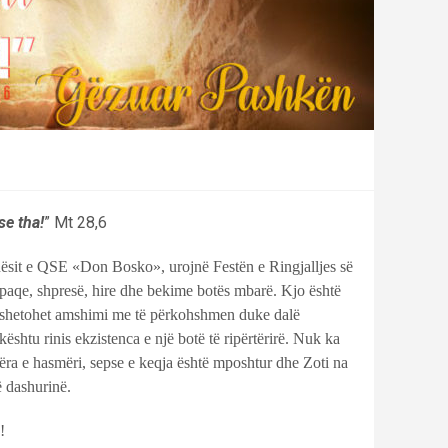
se tha!
” Mt 28,6
nësit e QSE «Don Bosko», urojnë Festën e Ringjalljes së
e paqe, shpresë, hire dhe bekime botës mbarë. Kjo është
gërshetohet amshimi me të përkohshmen duke dalë
 kështu rinis ekzistenca e një botë të ripërtërirë. Nuk ka
tëra e hasmëri, sepse e keqja është mposhtur dhe Zoti na
ë dashurinë.
!