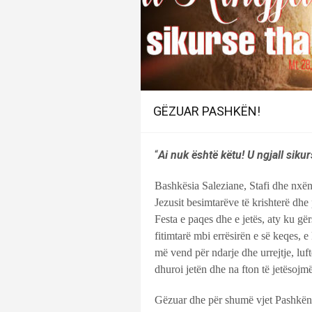
GËZUAR PASHKËN!
“
Ai nuk është këtu! U ngjall sikur
Bashkësia Saleziane, Stafi dhe nxë
Jezusit besimtarëve të krishterë dh
Festa e paqes dhe e jetës, aty ku 
fitimtarë mbi errësirën e së keqes, e
më vend për ndarje dhe urrejtje, luf
dhuroi jetën dhe na fton të jetësojm
Gëzuar dhe për shumë vjet Pashkën