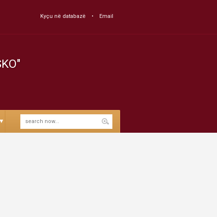
Kyçu në databazë
Email
SKO"
▼