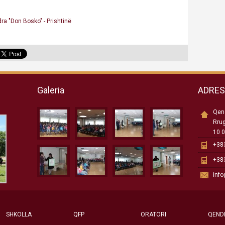
a "Don Bosko" - Prishtinë
Galeria
ADRE
Qend
Rru
10 0
+383
+383
inf
SHKOLLA
QFP
ORATORI
QEND