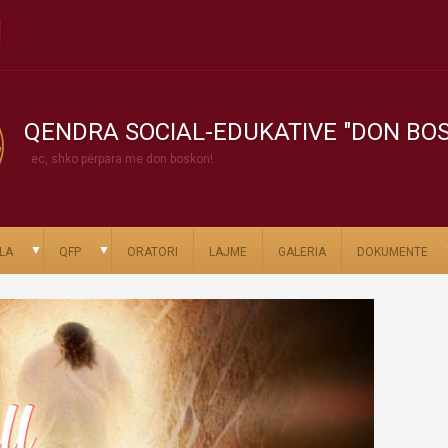
QENDRA SOCIAL-EDUKATIVE "DON BO
ec, shko përpara me don boskon!
▼
▼
LA
QFP
ORATORI
LAJME
GALERIA
DOKUMENTE