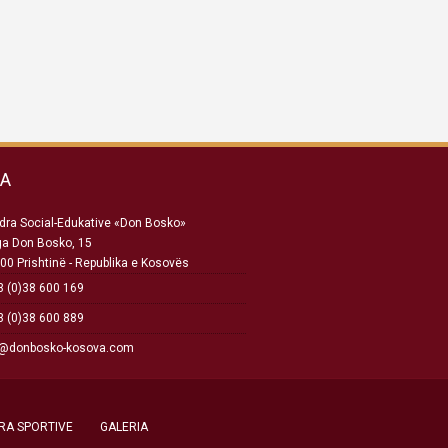
SA
ra Social-Edukative «Don Bosko»
ga Don Bosko, 15
00 Prishtinë - Republika e Kosovës
 (0)38 600 169
 (0)38 600 889
o@donbosko-kosova.com
RA SPORTIVE
GALERIA