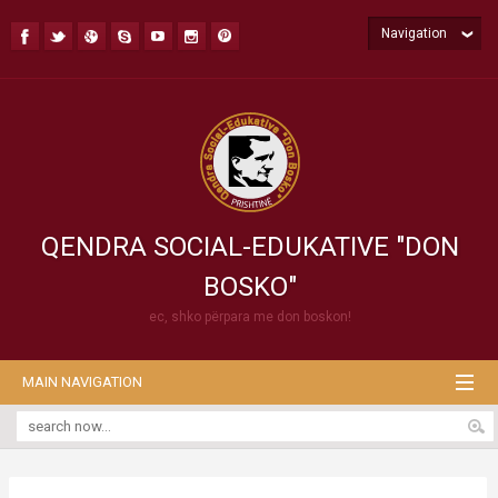
Navigation
QENDRA SOCIAL-EDUKATIVE "DON
BOSKO"
ec, shko përpara me don boskon!
MAIN NAVIGATION