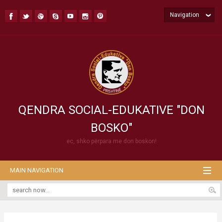
Navigation
QENDRA SOCIAL-EDUKATIVE "DON
BOSKO"
ec, shko përpara me don boskon!
MAIN NAVIGATION