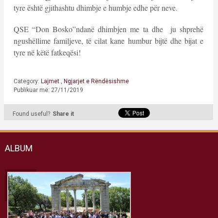
tyre është gjithashtu dhimbje e humbje edhe për neve.
QSE “Don Bosko”ndanë dhimbjen me ta dhe ju shprehë
ngushëllime familjeve, të cilat kane humbur bijtë dhe bijat e
tyre në këtë fatkeqësi!
Category:
Lajmet
,
Ngjarjet e Rëndësishme
Publikuar më: 27/11/2019
Found useful?
Share it
ALBUM