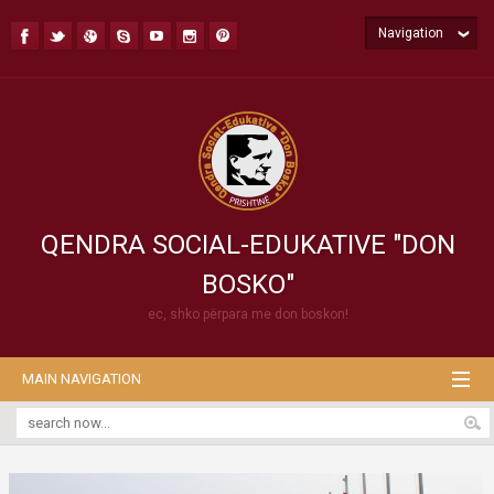
Navigation
QENDRA SOCIAL-EDUKATIVE "DON
BOSKO"
ec, shko përpara me don boskon!
MAIN NAVIGATION