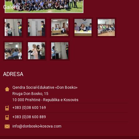
Galeria
ADRESA
Qendra Social-Edukative «Don Bosko»
Rruga Don Bosko, 15
10 000 Prishtinë - Republika e Kosovës
+383 (0)38 600 169
+383 (0)38 600 889
info@donbosko-kosova.com