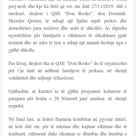
prej nesh dhe kjo ka bërë që sot, me datë 27/11/2019, ditë e
merkurë, drejtori i QSE “Don Bosko”, don Dominik-
Skender Qerimi, të mbajë një fjalim mjaft prekës dhe
domethënës para nxënsve dhe stafit të shkollës. Ai shprehu
ngushëllime për familjarët e viktimave të shkaktuara gjatë
termetit dhe në nder të tyre u mbajt një minutë heshtje nga e
gjithë shkolla.
Pas kësaj, drejtori tha se QSE “Don Bosko” do të organizohet
për t`ju dalë në ndihmë familjeve të prekura, në shenjë
solidariteti dhe ndjenje vëllazërore.
Gjithashtu, ai kumtoi se të gjitha programet kulturore të
parapara për festën e 28 Nëntorit janë anuluar, në shenjë
respekti.
Në fund fare, ai lëshoi flamurin kombëtar në gjysmë shtizë,
në këtë ditë zie, për të nderuar dhe kujtuar viktimat dhe të
lenduarit, gjihmonë duke rikujtuar se dhimbja dhe humbja e