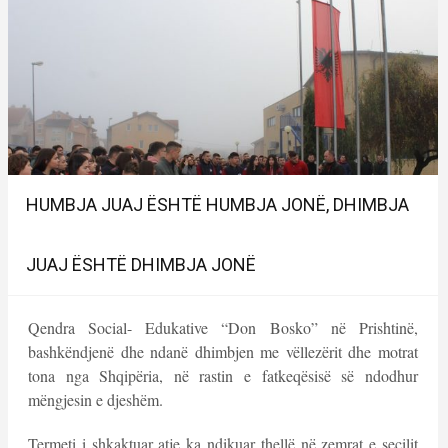
HUMBJA JUAJ ËSHTË HUMBJA JONË, DHIMBJA
JUAJ ËSHTË DHIMBJA JONË
Qendra Social- Edukative “Don Bosko” në Prishtinë,
bashkëndjenë dhe ndanë dhimbjen me vëllezërit dhe motrat
tona nga Shqipëria, në rastin e fatkeqësisë së ndodhur
mëngjesin e djeshëm.
Termeti i shkaktuar atje ka ndikuar thellë në zemrat e secilit