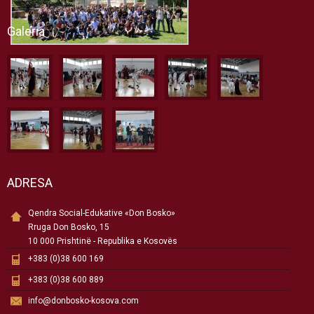
Galeria
ADRESA
Qendra Social-Edukative «Don Bosko»
Rruga Don Bosko, 15
10 000 Prishtinë - Republika e Kosovës
+383 (0)38 600 169
+383 (0)38 600 889
info@donbosko-kosova.com