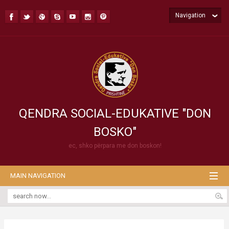
Navigation
QENDRA SOCIAL-EDUKATIVE "DON
BOSKO"
ec, shko përpara me don boskon!
MAIN NAVIGATION