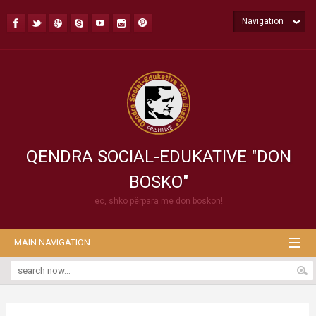
Navigation
QENDRA SOCIAL-EDUKATIVE "DON
BOSKO"
ec, shko përpara me don boskon!
MAIN NAVIGATION