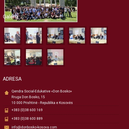
Galeria
ADRESA
Qendra Social-Edukative «Don Bosko»
Rruga Don Bosko, 15
10 000 Prishtinë - Republika e Kosovës
+383 (0)38 600 169
+383 (0)38 600 889
info@donbosko-kosova.com