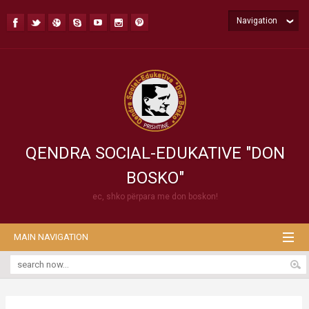
Navigation
QENDRA SOCIAL-EDUKATIVE "DON
BOSKO"
ec, shko përpara me don boskon!
MAIN NAVIGATION