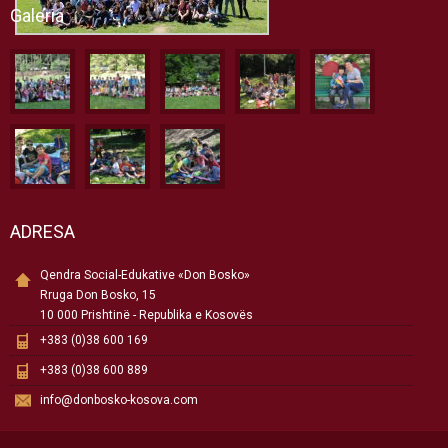
Galeria
ADRESA
Qendra Social-Edukative «Don Bosko»
Rruga Don Bosko, 15
10 000 Prishtinë - Republika e Kosovës
+383 (0)38 600 169
+383 (0)38 600 889
info@donbosko-kosova.com