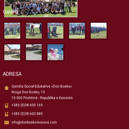
Galeria
ADRESA
Qendra Social-Edukative «Don Bosko»
Rruga Don Bosko, 15
10 000 Prishtinë - Republika e Kosovës
+383 (0)38 600 169
+383 (0)38 600 889
info@donbosko-kosova.com