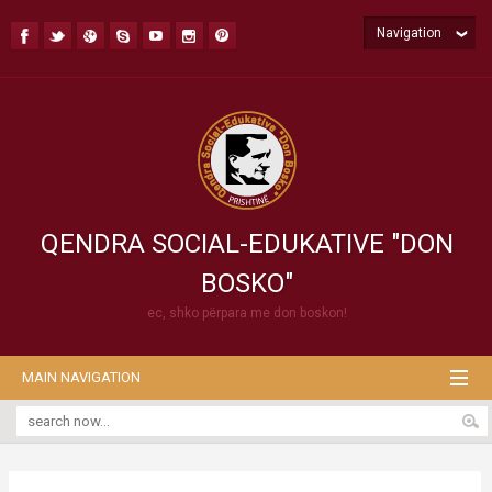
Navigation
QENDRA SOCIAL-EDUKATIVE "DON
BOSKO"
ec, shko përpara me don boskon!
MAIN NAVIGATION