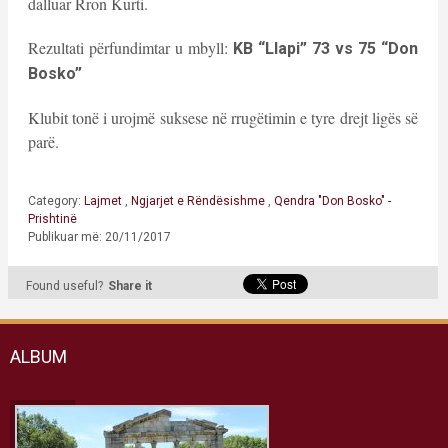
dalluar Rron Kurti.
Rezultati përfundimtar u mbyll:
KB “Llapi” 73 vs 75 “Don
Bosko”
Klubit tonë i urojmë suksese në rrugëtimin e tyre drejt ligës së
parë.
Category:
Lajmet
,
Ngjarjet e Rëndësishme
,
Qendra "Don Bosko" -
Prishtinë
Publikuar më: 20/11/2017
Found useful?
Share it
ALBUM