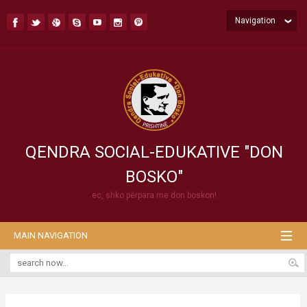
Navigation
QENDRA SOCIAL-EDUKATIVE "DON
BOSKO"
ec, shko përpara me don boskon!
MAIN NAVIGATION