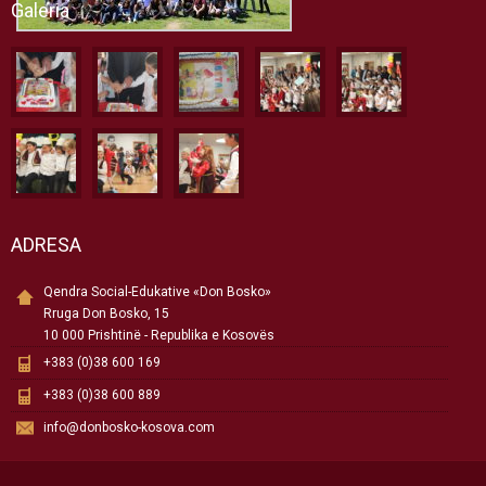
Galeria
ADRESA
Qendra Social-Edukative «Don Bosko»
Rruga Don Bosko, 15
10 000 Prishtinë - Republika e Kosovës
+383 (0)38 600 169
+383 (0)38 600 889
info@donbosko-kosova.com