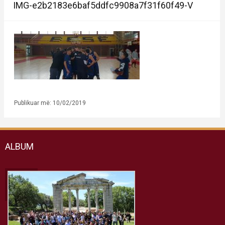
IMG-e2b2183e6baf5ddfc9908a7f31f60f49-V
Publikuar më: 10/02/2019
ALBUM