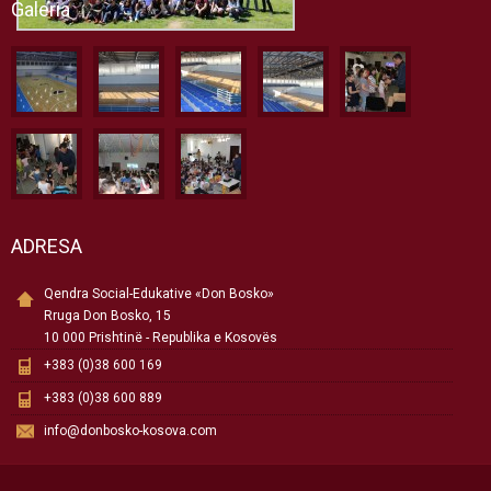
Galeria
ADRESA
Qendra Social-Edukative «Don Bosko»
Rruga Don Bosko, 15
10 000 Prishtinë - Republika e Kosovës
+383 (0)38 600 169
+383 (0)38 600 889
info@donbosko-kosova.com