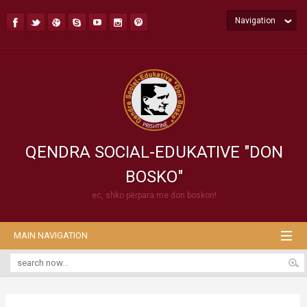
Navigation
QENDRA SOCIAL-EDUKATIVE "DON
BOSKO"
ec, shko përpara me don boskon!
MAIN NAVIGATION