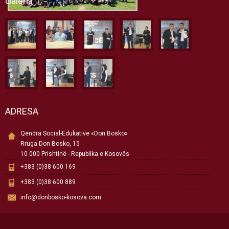
Galeria
ADRESA
Qendra Social-Edukative «Don Bosko»
Rruga Don Bosko, 15
10 000 Prishtinë - Republika e Kosovës
+383 (0)38 600 169
+383 (0)38 600 889
info@donbosko-kosova.com