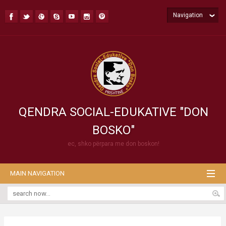
Navigation
QENDRA SOCIAL-EDUKATIVE "DON
BOSKO"
ec, shko përpara me don boskon!
MAIN NAVIGATION