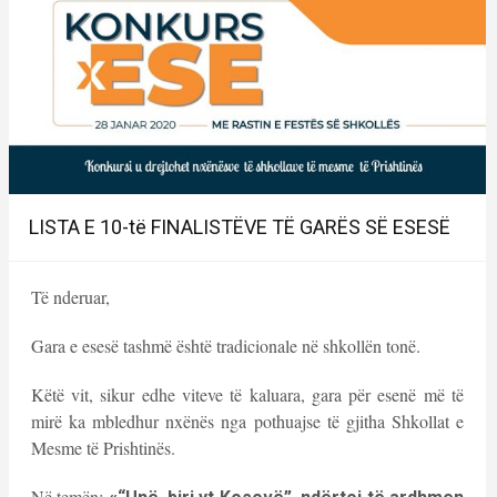
LISTA E 10-të FINALISTËVE TË GARËS SË ESESË
Të nderuar,
Gara e esesë tashmë është tradicionale në shkollën tonë.
Këtë vit, sikur edhe viteve të kaluara, gara për esenë më të
mirë ka mbledhur nxënës nga pothuajse të gjitha Shkollat e
Mesme të Prishtinës.
Në temën: