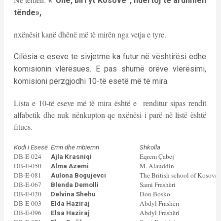
«
“Unë, biri yt Kosovë”, ndërtoj të ardhmen
tënde»,
nxënësit kanë dhënë më të mirën nga vetja e tyre.
Cilësia e eseve te sivjetme ka futur në vështirësi edhe
komisionin vlerësues. E pas shumë orëve vlerësimi,
komisioni përzgjodhi 10-të esetë më të mira.
Lista e 10-të eseve më të mira është e renditur sipas rendit
alfabetik dhe nuk nënkupton qe nxënësi i parë në listë është
fitues.
Kodi i Esesë
Emri dhe mbiemri
Shkolla
DB-E-024
Eqrem Çabej
Ajla Krasniqi
DB-E-050
M. Alauddin
Alma Azemi
DB-E-081
The British school of Kosova
Aulona Bogujevci
DB-E-067
Sami Frashëri
Blenda Demolli
DB-E-020
Don Bosko
Delvina Shehu
DB-E-003
Abdyl Frashëri
Elda Haziraj
DB-E-096
Abdyl Frashëri
Elsa Haziraj