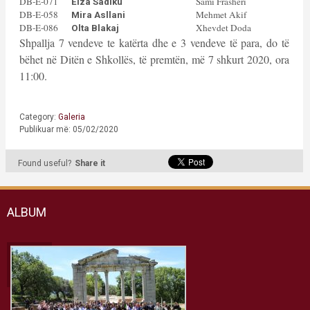
DB-E-071
Sami Frashëri
Elza Sadiku
DB-E-058
Mehmet Akif
Mira Asllani
DB-E-086
Xhevdet Doda
Olta Blakaj
Shpallja 7 vendeve te katërta dhe e 3 vendeve të para, do të
bëhet në Ditën e Shkollës, të premtën, më 7 shkurt 2020, ora
11:00.
Category:
Galeria
Publikuar më: 05/02/2020
Found useful?
Share it
ALBUM