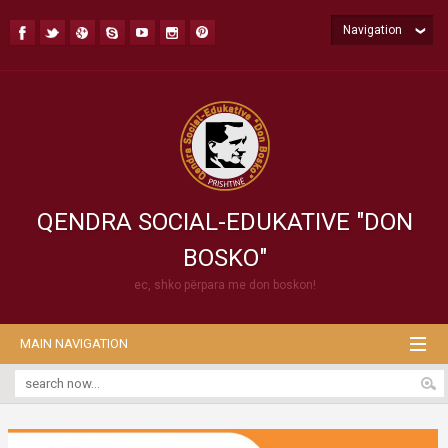
Navigation
QENDRA SOCIAL-EDUKATIVE "DON
BOSKO"
ec, shko përpara me don boskon!
MAIN NAVIGATION