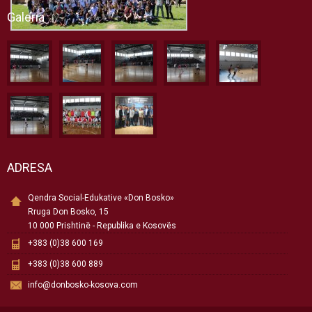
Galeria
ADRESA
Qendra Social-Edukative «Don Bosko»
Rruga Don Bosko, 15
10 000 Prishtinë - Republika e Kosovës
+383 (0)38 600 169
+383 (0)38 600 889
info@donbosko-kosova.com