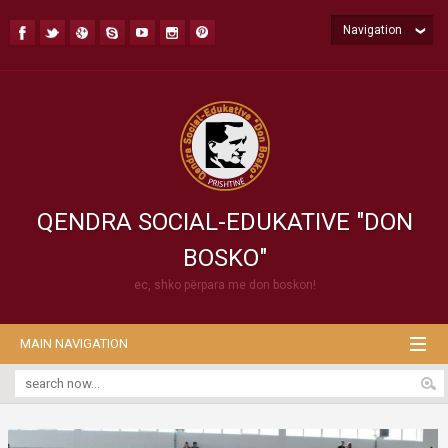
Navigation
QENDRA SOCIAL-EDUKATIVE "DON
BOSKO"
ec, shko përpara me don boskon!
MAIN NAVIGATION