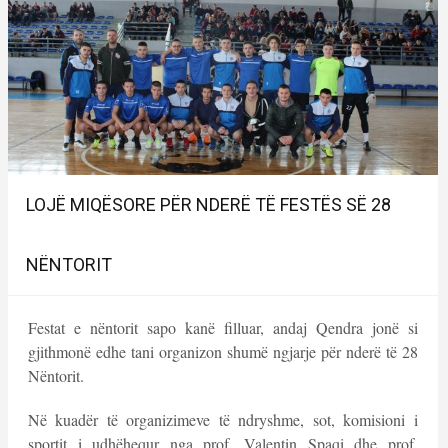
LOJË MIQËSORE PËR NDERË TË FESTËS SË 28
NËNTORIT
Festat e nëntorit sapo kanë filluar, andaj Qendra jonë si
gjithmonë edhe tani organizon shumë ngjarje për nderë të 28
Nëntorit.
Në kuadër të organizimeve të ndryshme, sot, komisioni i
sportit i udhëhequr nga prof. Valentin Spaqi dhe prof.