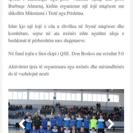
Burbuqe Ahmetaj, kishin organizuar një lojë miqësore me
shkollën Mileniumi i Tretë nga Prishtina.
Ishte kjo një lojë e cila u zhvillua në frymë miqësore dhe
kombëtare, sepse në ata nxënës ishte ngulitur ideja e
bashkimit të përhershëm mes shqiptareve.
Në fund lojën e fitoi ekipi i QSE. Don Boskos me rezultat 5:0
Aktivitetet tjera të organizuara nga nxënës dhe mësimdhënës
do të vazhdojnë nesër