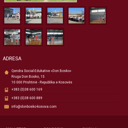
ADRESA
Qendra Social-Edukative «Don Bosko»
Rruga Don Bosko, 15
10 000 Prishtinë - Republika e Kosovës
+383 (0)38 600 169
+383 (0)38 600 889
info@donbosko-kosova.com