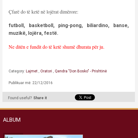
Çfarë do të ketë në lojërat dimërore:
futboll, basketboll, ping-pong, biliardino, banse,
muzikë, lojëra, festë.
Ne ditën e fundit do të ketë shumë dhurata për ju.
Category:
Lajmet
,
Oratori
,
Qendra "Don Bosko" - Prishtinë
Publikuar më: 22/12/2016
Found useful?
Share it
ALBUM