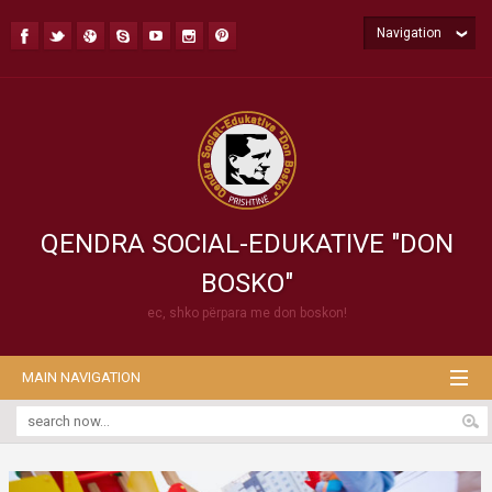
Navigation
QENDRA SOCIAL-EDUKATIVE "DON
BOSKO"
ec, shko përpara me don boskon!
MAIN NAVIGATION