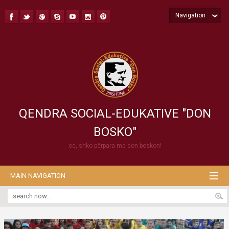
Navigation
QENDRA SOCIAL-EDUKATIVE "DON
BOSKO"
ec, shko përpara me don boskon!
MAIN NAVIGATION