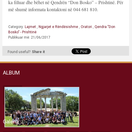
ka filluar dhe bëhet në Qendrën “Don Bosko” – Prishtinë. Për
më shumë informata kontaktoni në 044 681 810.
Category:
Lajmet
,
Ngjarjet e Rëndësishme
,
Oratori
,
Qendra "Don
Bosko" - Prishtinë
Publikuar më: 21/06/2017
Found useful?
Share it
ALBUM
Galeria