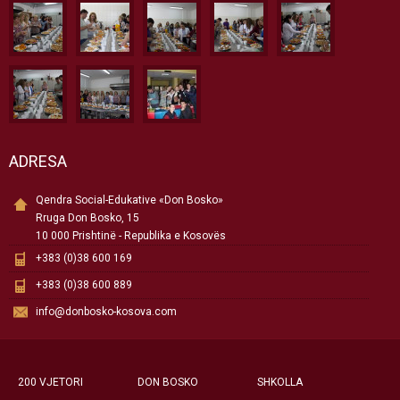
ADRESA
Qendra Social-Edukative «Don Bosko»
Rruga Don Bosko, 15
10 000 Prishtinë - Republika e Kosovës
+383 (0)38 600 169
+383 (0)38 600 889
info@donbosko-kosova.com
200 VJETORI
DON BOSKO
SHKOLLA