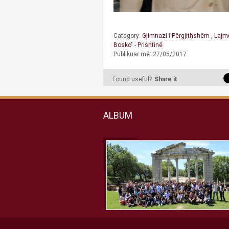
Category:
Gjimnazi i Përgjithshëm
,
Lajm
Bosko" - Prishtinë
Publikuar më: 27/05/2017
Found useful?
Share it
ALBUM