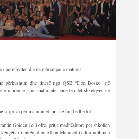
anë i përmbyllen dje në mbrëmjen e maturës.
 me përkushtim dhe finesë nga QSE “Don Bosko” në
ëtë mbrëmje ishin maturantët tanë të cilët shkëlqyen në
 surpriza për maturantët, por në fund edhe lot.
ntin Golden i cili ofroi pritje madhështore për shkollën
s këngëtari i mirënjohur Alban Mehmeti i cili u ndihmua