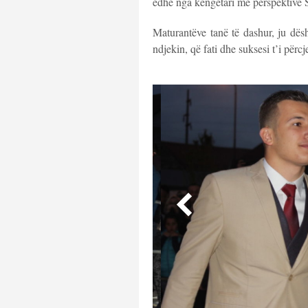
edhe nga këngëtari me perspektivë 
Maturantëve tanë të dashur, ju dësh
ndjekin, që fati dhe suksesi t’i përcj