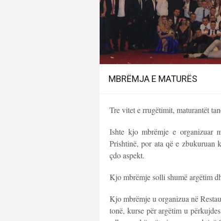
MBRËMJA E MATURËS
Tre vitet e rrugëtimit, maturantët t
Ishte kjo mbrëmje e organizuar
Prishtinë, por ata që e zbukuruan k
çdo aspekt.
Kjo mbrëmje solli shumë argëtim dhe
Kjo mbrëmje u organizua në Restaura
tonë, kurse për argëtim u përkujde