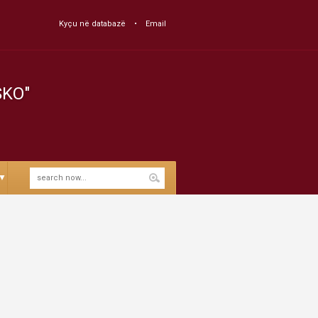
Kyçu në databazë
Email
SKO"
▼