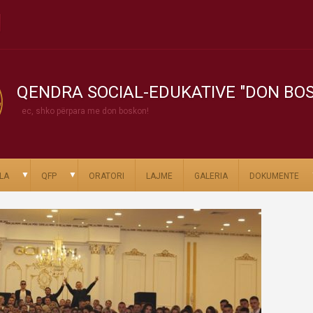
QENDRA SOCIAL-EDUKATIVE "DON BO
ec, shko përpara me don boskon!
▼
▼
LA
QFP
ORATORI
LAJME
GALERIA
DOKUMENTE