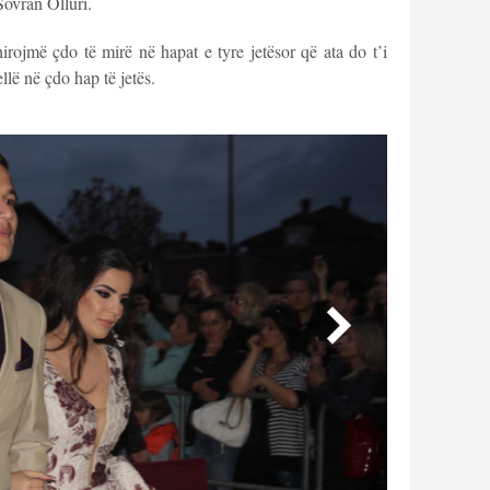
Sovran Olluri.
irojmë çdo të mirë në hapat e tyre jetësor që ata do t’i
ellë në çdo hap të jetës.