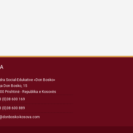
SA
ra Social-Edukative «Don Bosko»
ga Don Bosko, 15
00 Prishtinë - Republika e Kosovës
 (0)38 600 169
 (0)38 600 889
o@donbosko-kosova.com