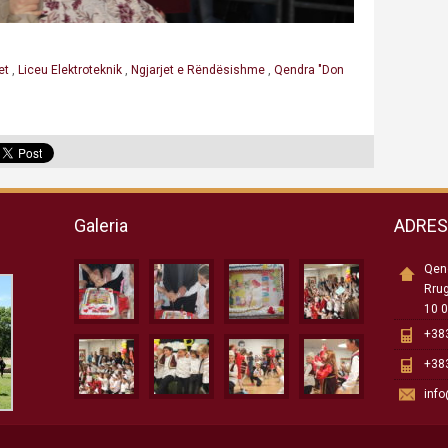
et
,
Liceu Elektroteknik
,
Ngjarjet e Rëndësishme
,
Qendra "Don
Galeria
ADRE
Qend
Rru
10 0
+383
+383
inf