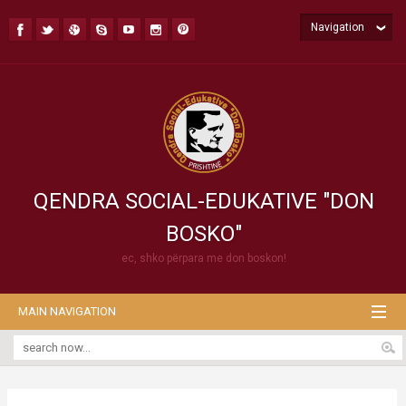
Navigation
QENDRA SOCIAL-EDUKATIVE "DON
BOSKO"
ec, shko përpara me don boskon!
MAIN NAVIGATION