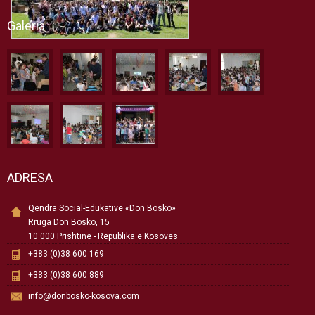
Galeria
ADRESA
Qendra Social-Edukative «Don Bosko»
Rruga Don Bosko, 15
10 000 Prishtinë - Republika e Kosovës
+383 (0)38 600 169
+383 (0)38 600 889
info@donbosko-kosova.com