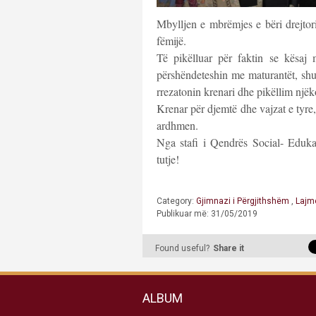
Mbylljen e mbrëmjes e bëri drejtor
fëmijë.
Të pikëlluar për faktin se kësaj
përshëndeteshin me maturantët, shu
rrezatonin krenari dhe pikëllim njëk
Krenar për djemtë dhe vajzat e tyre,
ardhmen.
Nga stafi i Qendrës Social- Eduk
tutje!
Category:
Gjimnazi i Përgjithshëm
,
Lajm
Publikuar më: 31/05/2019
Found useful?
Share it
ALBUM