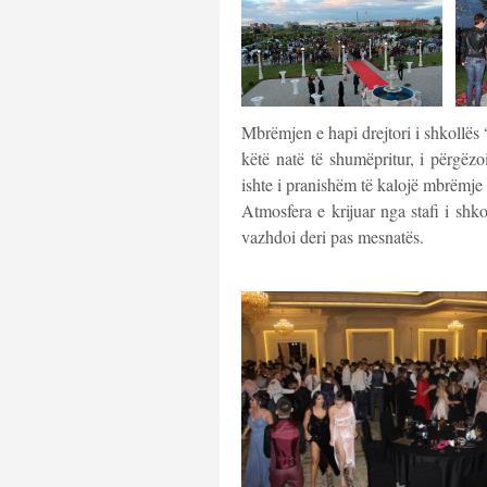
Mbrëmjen e hapi drejtori i shkollës 
këtë natë të shumëpritur, i përgëz
ishte i pranishëm të kalojë mbrëmje
Atmosfera e krijuar nga stafi i shk
vazhdoi deri pas mesnatës.