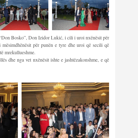
“Don Bosko”, Don Izidor Lukić, i cili i uroi nxënësit për
oi mësimdhënësit për punën e tyre dhe uroi që secili që
 të mrekullueshme.
ollës dhe nga vet nxënësit ishte e jashtëzakonshme, e që