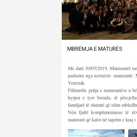
MBRËMJA E MATURËS
Me datë 30/05/2019, Maturantët tanë
padurim nga nxënësit- maturantë. 
Veternik.
Fillimisht, pritja e maturantëve u b
hyrjen e tyre brenda, të përcjell
familjarë të shumtë që ishin mbledhu
Nën fjalët komplimentuese të zëv
maturant që kaloi në tapetin e kuq i