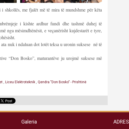
i i shkollës, me fjalët më të mira të mundshme për këta
 mbrëmjeje i kishte ardhur fundi dhe tashmë duhej të
më nga mësimdhënësit, e veçanërisht kujdestarët e tyre,
ohësisht.
 ata nuk i ndaluan dot lotët teksa u uronin suksese në të
ative “Don Bosko”, maturantëve ju urojmë suksese më
et
,
Liceu Elektroteknik
,
Qendra "Don Bosko" - Prishtinë
Galeria
ADRE