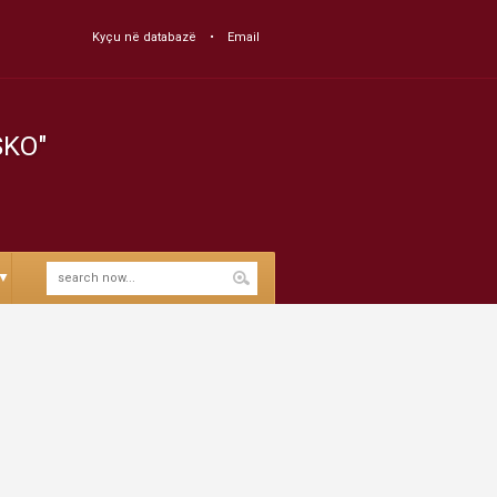
Kyçu në databazë
Email
SKO"
▼