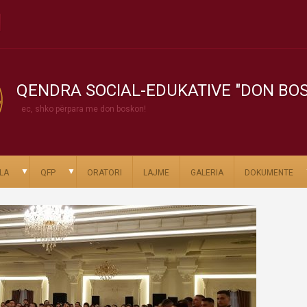
QENDRA SOCIAL-EDUKATIVE "DON BO
ec, shko përpara me don boskon!
▼
▼
LA
QFP
ORATORI
LAJME
GALERIA
DOKUMENTE