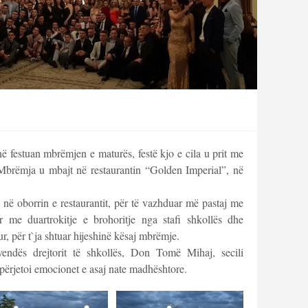
 festuan mbrëmjen e maturës, festë kjo e cila u prit me
Mbrëmja u mbajt në restaurantin “Golden Imperial”, në
ë në oborrin e restaurantit, për të vazhduar më pastaj me
ur me duartrokitje e brohoritje nga stafi shkollës dhe
r, për t`ja shtuar hijeshinë kësaj mbrëmje.
endës drejtorit të shkollës, Don Tomë Mihaj, secili
 përjetoi emocionet e asaj nate madhështore.