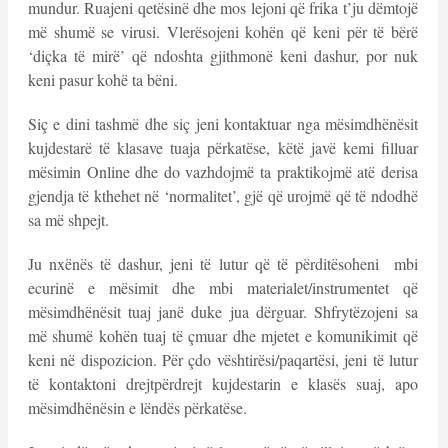
mundur. Ruajeni qetësinë dhe mos lejoni që frika t’ju dëmtojë
më shumë se virusi. Vlerësojeni kohën që keni për të bërë
‘diçka të mirë’ që ndoshta gjithmonë keni dashur, por nuk
keni pasur kohë ta bëni.
Siç e dini tashmë dhe siç jeni kontaktuar nga mësimdhënësit
kujdestarë të klasave tuaja përkatëse, këtë javë kemi filluar
mësimin Online dhe do vazhdojmë ta praktikojmë atë derisa
gjendja të kthehet në ‘normalitet’, gjë që urojmë që të ndodhë
sa më shpejt.
Ju nxënës të dashur, jeni të lutur që të përditësoheni mbi
ecurinë e mësimit dhe mbi materialet/instrumentet që
mësimdhënësit tuaj janë duke jua dërguar. Shfrytëzojeni sa
më shumë kohën tuaj të çmuar dhe mjetet e komunikimit që
keni në dispozicion. Për çdo vështirësi/paqartësi, jeni të lutur
të kontaktoni drejtpërdrejt kujdestarin e klasës suaj, apo
mësimdhënësin e lëndës përkatëse.