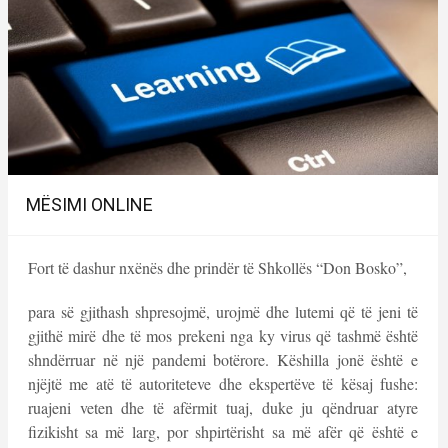
MËSIMI ONLINE
Fort të dashur nxënës dhe prindër të Shkollës “Don Bosko”,
para së gjithash shpresojmë, urojmë dhe lutemi që të jeni të
gjithë mirë dhe të mos prekeni nga ky virus që tashmë është
shndërruar në një pandemi botërore. Këshilla jonë është e
njëjtë me atë të autoriteteve dhe ekspertëve të kësaj fushe:
ruajeni veten dhe të afërmit tuaj, duke ju qëndruar atyre
fizikisht sa më larg, por shpirtërisht sa më afër që është e