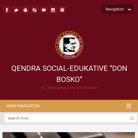
Navigation
QENDRA SOCIAL-EDUKATIVE "DON
BOSKO"
ec, shko përpara me don boskon!
MAIN NAVIGATION