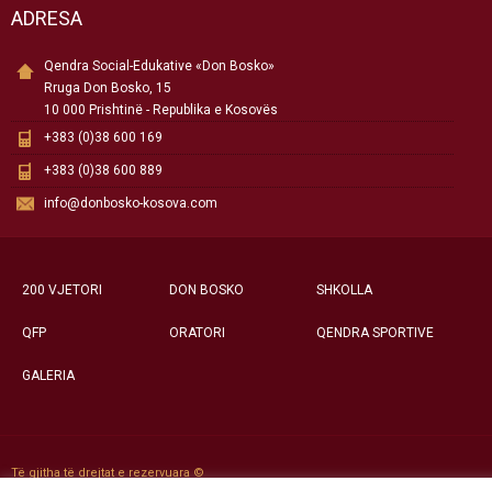
ADRESA
Qendra Social-Edukative «Don Bosko»
Rruga Don Bosko, 15
10 000 Prishtinë - Republika e Kosovës
+383 (0)38 600 169
+383 (0)38 600 889
info@donbosko-kosova.com
200 VJETORI
DON BOSKO
SHKOLLA
QFP
ORATORI
QENDRA SPORTIVE
GALERIA
Të gjitha të drejtat e rezervuara ©
Qendra Social-Edukative «Don Bosko» - Prishtinë