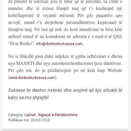
Ju prindër të nderuar, jeni të lutur që të përcillni, sa është e
mundur, dhe të nxisni fëmijët tuaj që t’i kushtojnë një
kohë/hapësirë të veçantë mësimit. Për çdo paqartësi apo
nevojë, mund t’u drejtoheni mësimdhënësve kujdestarë të
fëmijëve tuaj. Në rast që nuk do keni mundësinë ta bëni këtë
atëherë mund të na kontaktoni në adresën e e-mail-it të QSE
“Don Bosko”:
.
info@donbosko-kosova.com
Ne si Shkollë jemi duke ndjekur të gjitha udhëzimet e dhëna
nga MASHTI dhe nga autoritetet/institucionet tjera shtetërore.
Për çdo risi, do ju përditësojmë po në këtë faqe Website
(
).
www.donbosko-kosova.com
Suksese te dashur nxënës dhe urojmë që kjo situatë të
kaloi sa më shpejtë!
Category:
Lajmet
,
Ngjarjet e Rëndësishme
Publikuar më: 20/03/2020