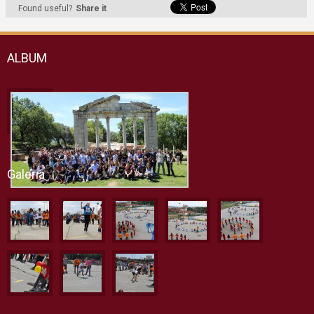
Found useful?
Share it
ALBUM
Galeria