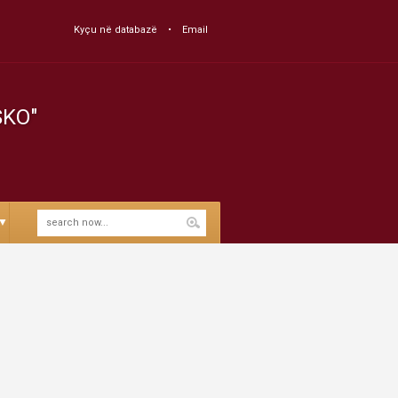
Kyçu në databazë
Email
SKO"
▼