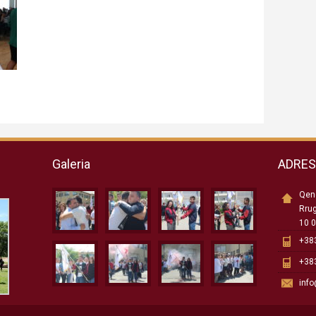
Galeria
ADRE
Qend
Rru
10 0
+383
+383
inf