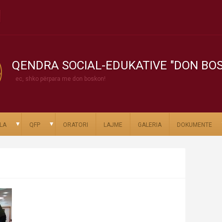
QENDRA SOCIAL-EDUKATIVE "DON BO
ec, shko përpara me don boskon!
▼
▼
LA
QFP
ORATORI
LAJME
GALERIA
DOKUMENTE