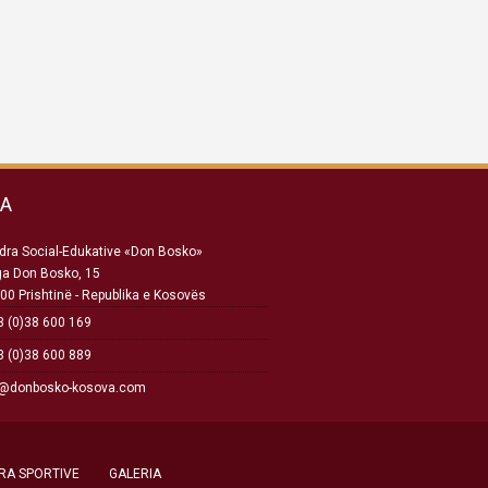
SA
ra Social-Edukative «Don Bosko»
ga Don Bosko, 15
00 Prishtinë - Republika e Kosovës
 (0)38 600 169
 (0)38 600 889
o@donbosko-kosova.com
RA SPORTIVE
GALERIA