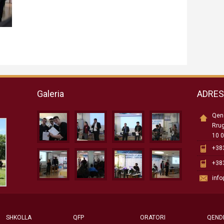
Galeria
ADRE
Qend
Rru
10 0
+383
+383
inf
SHKOLLA
QFP
ORATORI
QEND