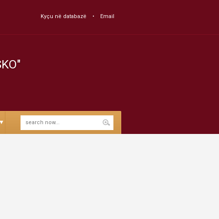
Kyçu në databazë
Email
SKO"
▼