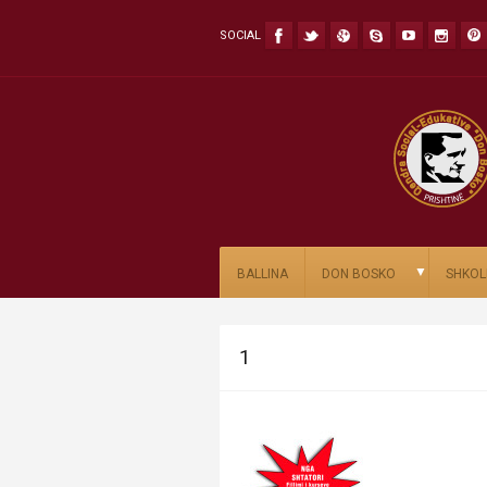
SOCIAL
▼
BALLINA
DON BOSKO
SHKOL
1