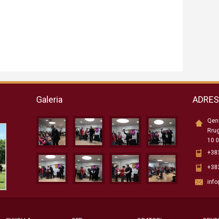
Galeria
ADRE
Qend
Rru
10 0
+383
+383
inf