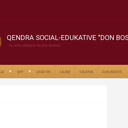
QENDRA SOCIAL-EDUKATIVE "DON BO
ec, shko përpara me don boskon!
▼
▼
LA
QFP
ORATORI
LAJME
GALERIA
DOKUMENTE