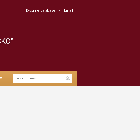
Kyçu në databazë
Email
SKO"
▼