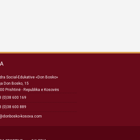
SA
ra Social-Edukative «Don Bosko»
ga Don Bosko, 15
00 Prishtinë - Republika e Kosovës
 (0)38 600 169
 (0)38 600 889
o@donbosko-kosova.com