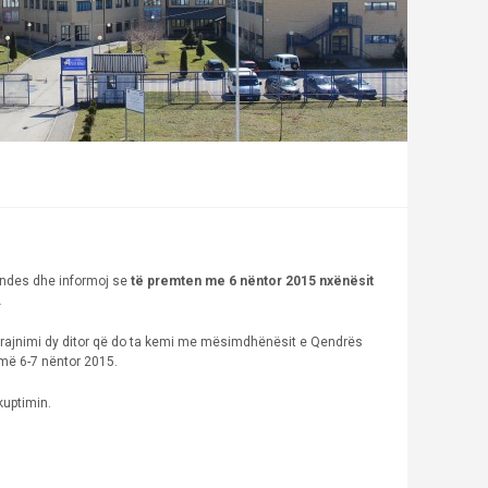
hëndes dhe informoj se
të premten me 6 nëntor 2015 nxënësit
.
 trajnimi dy ditor që do ta kemi me mësimdhënësit e Qendrës
 më 6-7 nëntor 2015.
kuptimin.