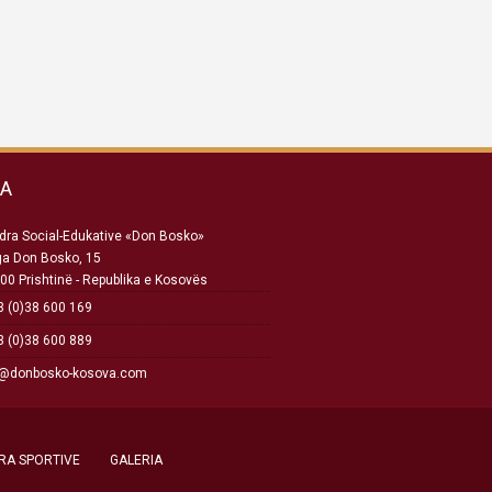
SA
ra Social-Edukative «Don Bosko»
ga Don Bosko, 15
00 Prishtinë - Republika e Kosovës
 (0)38 600 169
 (0)38 600 889
o@donbosko-kosova.com
RA SPORTIVE
GALERIA