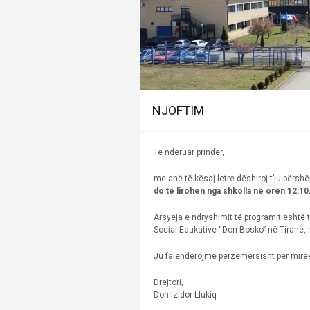
NJOFTIM
Të nderuar prindër,
me anë të kësaj letre dëshiroj t’ju përs
do të lirohen nga shkolla në orën 12:10
Arsyeja e ndryshimit të programit është
Social-Edukative “Don Bosko” në Tiranë,
Ju falenderojmë përzemërsisht për mirë
Drejtori,
Don Izidor Llukiq