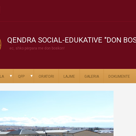
QENDRA SOCIAL-EDUKATIVE "DON BO
ec, shko përpara me don boskon!
▼
▼
LA
QFP
ORATORI
LAJME
GALERIA
DOKUMENTE