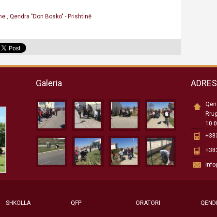
hme
,
Qendra "Don Bosko" - Prishtinë
Galeria
ADRE
Qend
Rru
10 0
+383
+383
inf
SHKOLLA
QFP
ORATORI
QEND