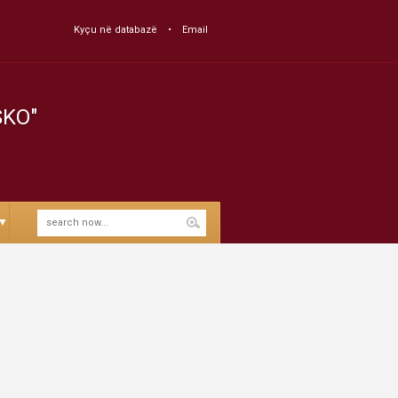
Kyçu në databazë
Email
SKO"
▼