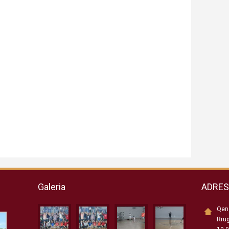
Galeria
ADRE
Qend
Rru