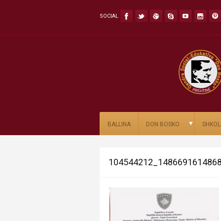
SOCIAL
▼
BALLINA
DON BOSKO
SHKOL
104544212_148669161486