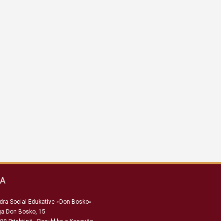
SA
ra Social-Edukative «Don Bosko»
ga Don Bosko, 15