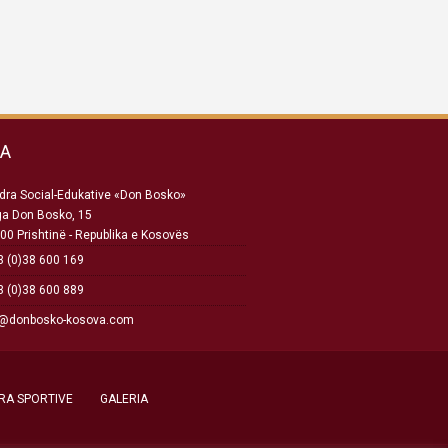
SA
ra Social-Edukative «Don Bosko»
ga Don Bosko, 15
00 Prishtinë - Republika e Kosovës
 (0)38 600 169
 (0)38 600 889
o@donbosko-kosova.com
RA SPORTIVE
GALERIA