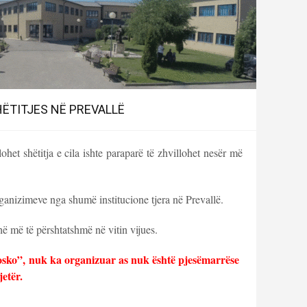
HËTITJES NË PREVALLË
ohet shëtitja e cila ishte paraparë të zhvillohet nesër më
ganizimeve nga shumë institucione tjera në Prevallë.
hë më të përshtatshmë në vitin vijues.
sko”, nuk ka organizuar as nuk është pjesëmarrëse
jetër.