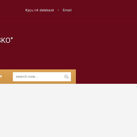
Kyçu në databazë
Email
SKO"
▼