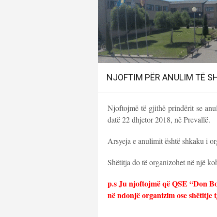
NJOFTIM PËR ANULIM TË S
Njoftojmë të gjithë prindërit se anul
datë 22 dhjetor 2018, në Prevallë.
Arsyeja e anulimit është shkaku i or
Shëtitja do të organizohet në një ko
p.s Ju njoftojmë që QSE “Don Bo
në ndonjë organizim ose shëtitje t