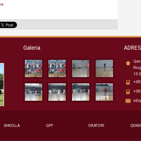
me
Galeria
ADRE
Qend
Rru
10 0
+383
+383
inf
SHKOLLA
QFP
ORATORI
QEND