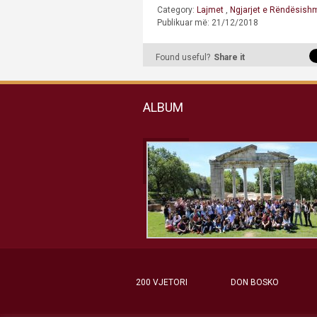
Category:
Lajmet
,
Ngjarjet e Rëndësish
Publikuar më: 21/12/2018
Found useful?
Share it
ALBUM
200 VJETORI
DON BOSKO