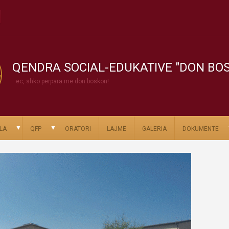
QENDRA SOCIAL-EDUKATIVE "DON BO
ec, shko përpara me don boskon!
▼
▼
LA
QFP
ORATORI
LAJME
GALERIA
DOKUMENTE