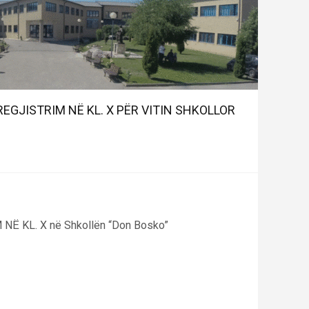
REGJISTRIM NË KL. X PËR VITIN SHKOLLOR
Ë KL. X në Shkollën “Don Bosko”