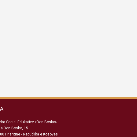
SA
ra Social-Edukative «Don Bosko»
ga Don Bosko, 15
00 Prishtinë - Republika e Kosovës