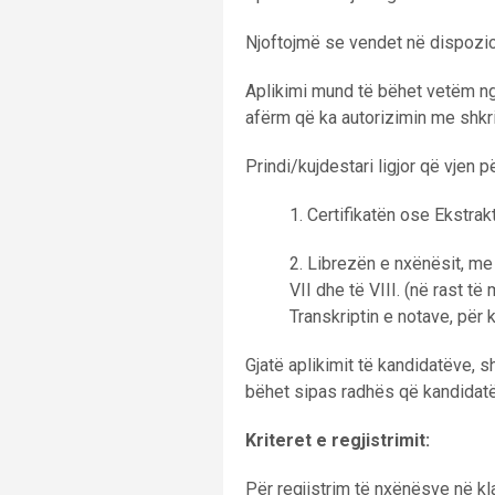
Njoftojmë se vendet në dispozici
Aplikimi mund të bëhet vetëm nga 
afërm që ka autorizimin me shkrim
Prindi/kujdestari ligjor që vjen p
1. Certifikatën ose Ekstrakt
2. Librezën e nxënësit, me 
VII dhe të VIII. (në rast t
Transkriptin e notave, për k
Gjatë aplikimit të kandidatëve, sh
bëhet sipas radhës që kandidatët
Kriteret e regjistrimit:
Për regjistrim të nxënësve në kla