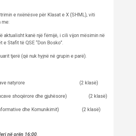
strimin e nxënësve për Klasat e X (SHML), viti
n me:
 aktualisht kanë një fëmijë, i cili vijon mësimin në
t e Stafit të QSE “Don Bosko”.
suarit tjerë (që nuk hyjnë në grupin e parë).
 i shkencave natyrore (2 klasë)
kencave shoqërore dhe gjuhësore) (2 klasë)
i Informative dhe Komunikimit) (2 klasë)
eri në orën 16:00
.