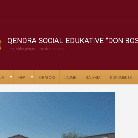
QENDRA SOCIAL-EDUKATIVE "DON BO
ec, shko përpara me don boskon!
▼
▼
LA
QFP
ORATORI
LAJME
GALERIA
DOKUMENTE