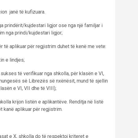
on janë të kufizuara.
prindërit/kujdestari ligjor ose nga një familjar i
 nga prindi/kujdestari ligjor;
ër të aplikuar për regjistrim duhet të kenë me vete:
in e lindjes;
sukses të verifikuar nga shkolla, për klasën e VI,
ë mungesës së Librezës së nxënësit, mund të sjellin
lasën e VI, VII dhe të VIII);
kolla krijon listën e aplikantëve. Renditja në listë
 kanë aplikuar për regjistrim.
sat e X, shkolla do të respektoj kriteret e