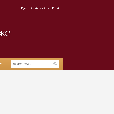
Kyçu në databazë
Email
SKO"
▼