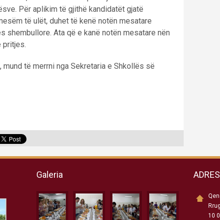
sve. Për aplikim të gjithë kandidatët gjatë
 mesëm të ulët, duhet të kenë notën mesatare
es shembullore. Ata që e kanë notën mesatare nën
pritjes.
, mund të merrni nga Sekretaria e Shkollës së
Galeria
ADRE
Qend
Rru
10 0