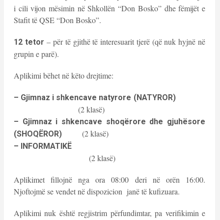
i cili vijon mësimin në Shkollën “Don Bosko” dhe fëmijët e
Stafit të QSE “Don Bosko”.
– për të gjithë të interesuarit tjerë (që nuk hyjnë në
12 tetor
grupin e parë).
Aplikimi bëhet në këto drejtime:
– Gjimnaz i shkencave natyrore (NATYROR)
(2 klasë)
– Gjimnaz i shkencave shoqërore dhe gjuhësore
(2 klasë)
(SHOQËROR)
– INFORMATIKË
(2 klasë)
Aplikimet fillojnë nga ora 08:00 deri në orën 16:00.
Njoftojmë se vendet në dispozicion janë të kufizuara.
Aplikimi nuk është regjistrim përfundimtar, pa verifikimin e