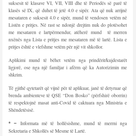
suksesit të klasave VI, VII, VIII dhe të Periodës së parë të
klasës së IX, që duhet të jetë 4.0 e sipër. Ata që nuk arrijnë
mesataren e suksesit 4.0 e sipër, mund të vendosen vetëm në
Listën e pritjes. Në rast se ndonjë drejtim nuk do plotësohet
me mesataren e lartpërmendur, atëherë mund të merren
nxënës nga Lista e pritjes me mesataren më të lartë. Lista e
pritjes është e vlefshme vetëm për një vit shkollor.
Aplikimi mund të bëhet vetëm nga prindërit/kujdestarët
ligjorë, ose nga një familjar i afërm që ka Autorizimin me
shkrim.
Të gjithë qytetarët që vijnë për të aplikuar, janë të detyruar që
brenda ambienteve të QSE “Don Bosko” (përfshirë oborrin)
të respektojnë masat anti-Covid të caktuara nga Ministria e
Shëndetësisë.
Informata më të hollësishme, mund të merrni nga
* –
Sekretaria e Shkollës së Mesme të Lartë.