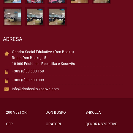
ADRESA
Qendra Social-Edukative «Don Bosko»
Rruga Don Bosko, 15
10 000 Prishtinë - Republika e Kosovës
+383 (0)38 600 169
+383 (0)38 600 889
info@donbosko-kosova.com
200 VJETORI
DON BOSKO
SHKOLLA
QFP
ORATORI
QENDRA SPORTIVE