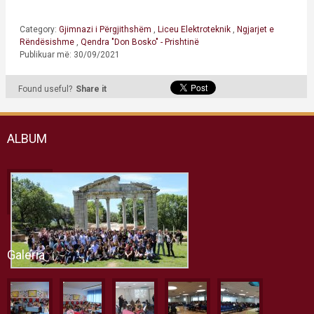
Category:
Gjimnazi i Përgjithshëm
,
Liceu Elektroteknik
,
Ngjarjet e
Rëndësishme
,
Qendra "Don Bosko" - Prishtinë
Publikuar më: 30/09/2021
Found useful?
Share it
ALBUM
Galeria