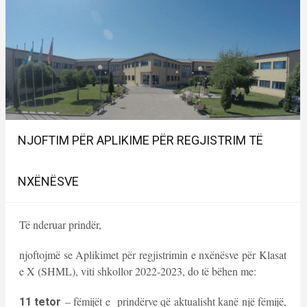
NJOFTIM PËR APLIKIME PËR REGJISTRIM TË
NXËNËSVE
Të nderuar prindër,
njoftojmë se Aplikimet për regjistrimin e nxënësve për Klasat
e X (SHML), viti shkollor 2022-2023, do të bëhen me:
– fëmijët e prindërve që aktualisht kanë një fëmijë,
11 tetor