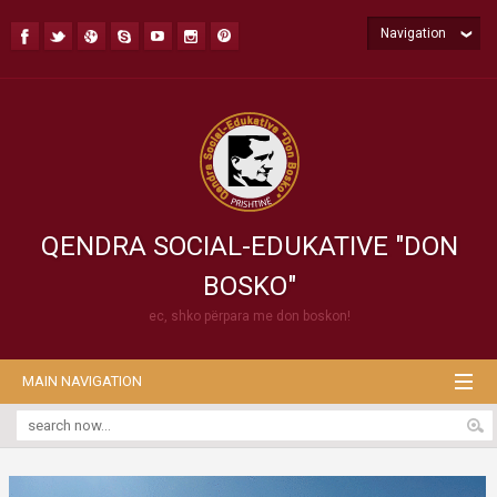
Navigation
QENDRA SOCIAL-EDUKATIVE "DON
BOSKO"
ec, shko përpara me don boskon!
MAIN NAVIGATION