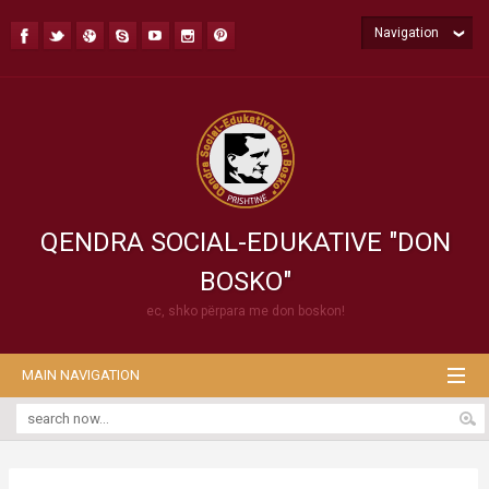
Navigation
QENDRA SOCIAL-EDUKATIVE "DON
BOSKO"
ec, shko përpara me don boskon!
MAIN NAVIGATION