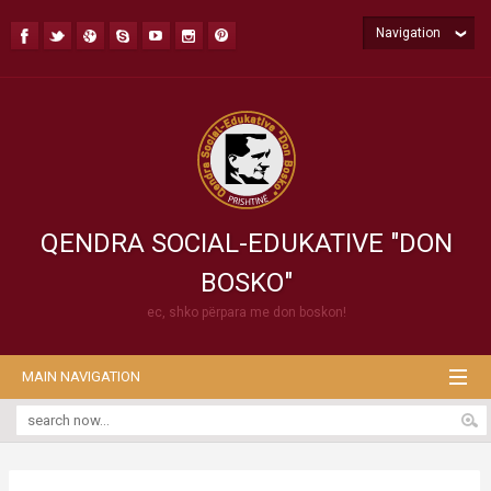
Navigation
QENDRA SOCIAL-EDUKATIVE "DON
BOSKO"
ec, shko përpara me don boskon!
MAIN NAVIGATION