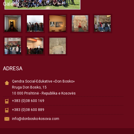
Galeria
ADRESA
Qendra Social-Edukative «Don Bosko»
Rruga Don Bosko, 15
10 000 Prishtinë - Republika e Kosovës
+383 (0)38 600 169
+383 (0)38 600 889
info@donbosko-kosova.com