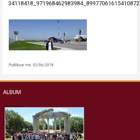
34118418_971968462983984_89977061615410872
Publikuar më: 02/06/2018
ALBUM