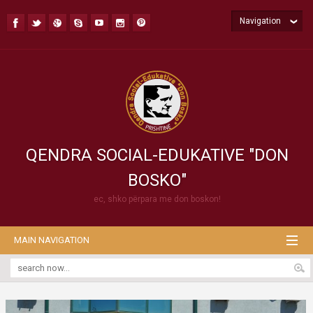
Navigation
QENDRA SOCIAL-EDUKATIVE "DON
BOSKO"
ec, shko përpara me don boskon!
MAIN NAVIGATION