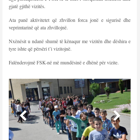
gjatë gjithë vizitës.
Ata panë aktivitetet që zhvillon forca jonë e sigurisë dhe
veprimtarinë që ata zhvillojnë.
Nxënësit u ndanë shumë të kënaqur me vizitën dhe dëshira e
tyre ishte që përsëri t’i vizitojnë.
Falënderojmë FSK-në më mundësinë e dhënë për vizite.