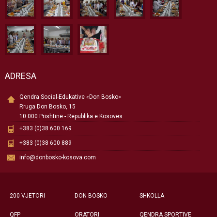
ADRESA
Qendra Social-Edukative «Don Bosko»
Rruga Don Bosko, 15
10 000 Prishtinë - Republika e Kosovës
+383 (0)38 600 169
+383 (0)38 600 889
info@donbosko-kosova.com
200 VJETORI
DON BOSKO
SHKOLLA
QFP
ORATORI
QENDRA SPORTIVE