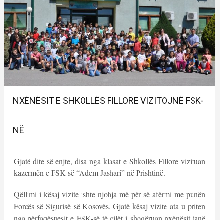
NXËNËSIT E SHKOLLËS FILLORE VIZITOJNË FSK-
NË
Gjatë dite së enjte, disa nga klasat e Shkollës Fillore vizituan
kazermën e FSK-së “Adem Jashari” në Prishtinë.
Qëllimi i kësaj vizite ishte njohja më për së afërmi me punën
Forcës së Sigurisë së Kosovës. Gjatë kësaj vizite ata u priten
nga përfaqësuesit e FSK-së të cilët i shoqëruan nxënësit tanë