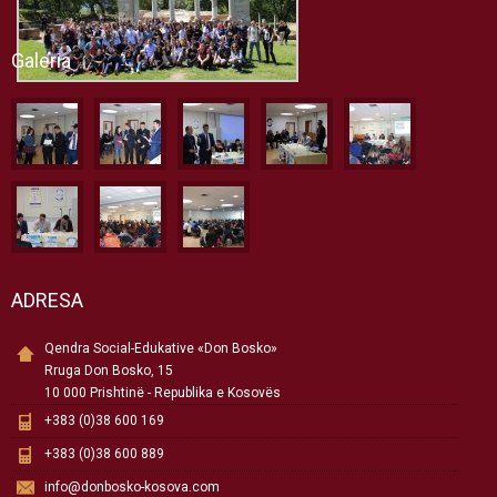
Galeria
ADRESA
Qendra Social-Edukative «Don Bosko»
Rruga Don Bosko, 15
10 000 Prishtinë - Republika e Kosovës
+383 (0)38 600 169
+383 (0)38 600 889
info@donbosko-kosova.com