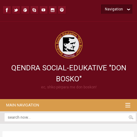
Navigation
QENDRA SOCIAL-EDUKATIVE "DON
BOSKO"
ec, shko përpara me don boskon!
MAIN NAVIGATION