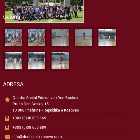
Galeria
ADRESA
Qendra Social-Edukative «Don Bosko»
Rruga Don Bosko, 15
10 000 Prishtinë - Republika e Kosovës
+383 (0)38 600 169
+383 (0)38 600 889
info@donbosko-kosova.com