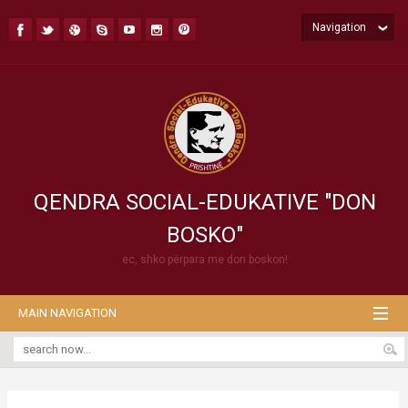
Navigation
QENDRA SOCIAL-EDUKATIVE "DON
BOSKO"
ec, shko përpara me don boskon!
MAIN NAVIGATION