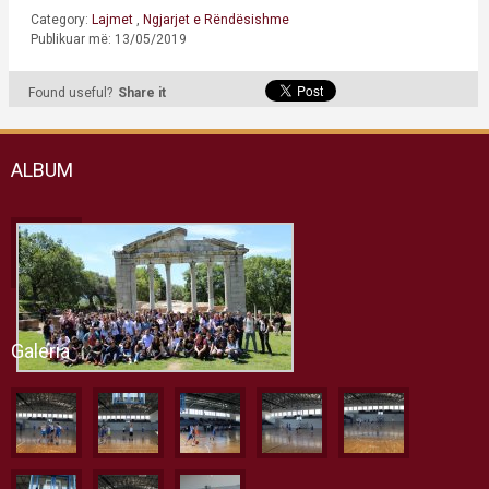
Category:
Lajmet
,
Ngjarjet e Rëndësishme
Publikuar më: 13/05/2019
Found useful?
Share it
ALBUM
Galeria