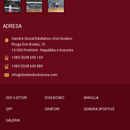
ADRESA
Qendra Social-Edukative «Don Bosko»
Rruga Don Bosko, 15
10 000 Prishtinë - Republika e Kosovës
+383 (0)38 600 169
+383 (0)38 600 889
info@donbosko-kosova.com
200 VJETORI
DON BOSKO
SHKOLLA
QFP
ORATORI
QENDRA SPORTIVE
GALERIA