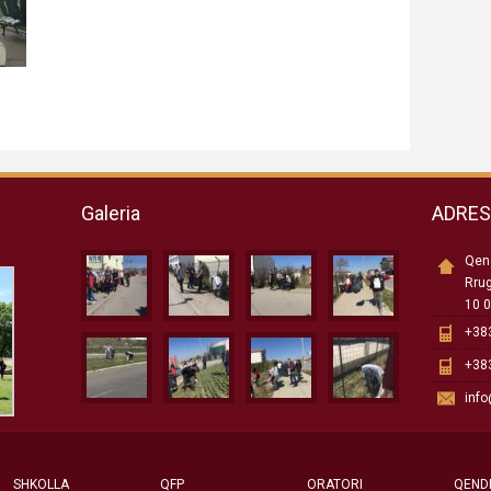
Galeria
ADRE
Qend
Rru
10 0
+383
+383
inf
SHKOLLA
QFP
ORATORI
QEND