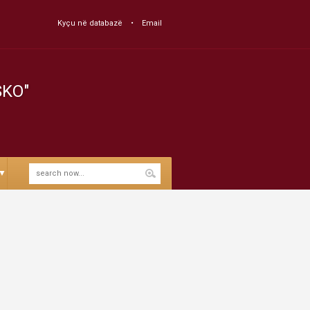
Kyçu në databazë
Email
SKO"
▼