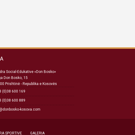
SA
ra Social-Edukative «Don Bosko»
ga Don Bosko, 15
00 Prishtinë - Republika e Kosovës
 (0)38 600 169
 (0)38 600 889
o@donbosko-kosova.com
RA SPORTIVE
GALERIA