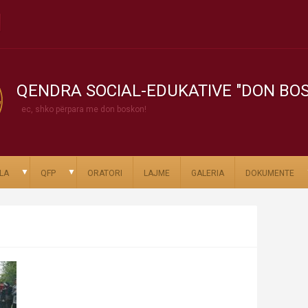
QENDRA SOCIAL-EDUKATIVE "DON BO
ec, shko përpara me don boskon!
▼
▼
LA
QFP
ORATORI
LAJME
GALERIA
DOKUMENTE