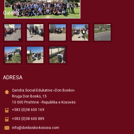
Galeria
ADRESA
Qendra Social-Edukative «Don Bosko»
Rruga Don Bosko, 15
10 000 Prishtinë - Republika e Kosovës
+383 (0)38 600 169
+383 (0)38 600 889
info@donbosko-kosova.com