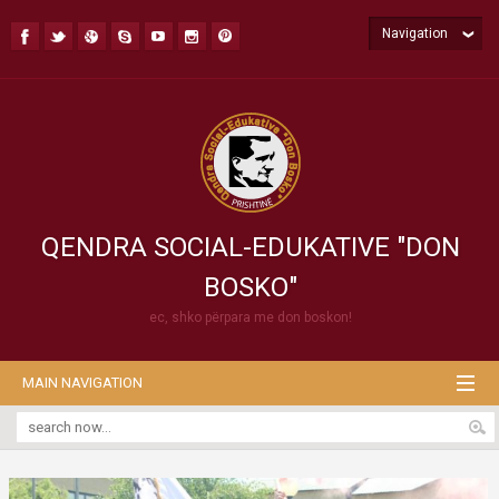
Navigation
QENDRA SOCIAL-EDUKATIVE "DON
BOSKO"
ec, shko përpara me don boskon!
MAIN NAVIGATION