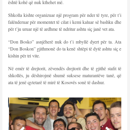
është kohë që nuk kthehet më.
Shkolla kishte organizuar një program për nder të tyre, për t’i
falënderuar për momentet të cilat i kemi kaluar së bashku dhe
për t’ju uruar një të ardhme të ndritur ashtu siç janë vet ata.
“Don Bosko” asnjëherë nuk do t’i mbyllë dyert për ta. Ata
“Don Boskon” gjithmonë do ta kenë shtëpi të dytë ashtu siç e
kishin për tri vite.
Në emër të drejtorit, zëvendës drejtorit dhe të gjithë stafit të
shkollës, ju dëshirojmë shumë suksese maturantëve tanë, që
ata të jenë qytetarë të mirë të Kosovës sonë të dashur.