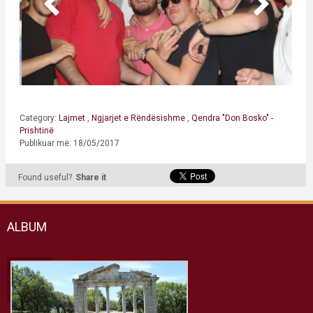
Category:
Lajmet
,
Ngjarjet e Rëndësishme
,
Qendra "Don Bosko" -
Prishtinë
Publikuar më: 18/05/2017
Found useful?
Share it
ALBUM