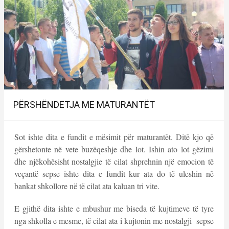
PËRSHËNDETJA ME MATURANTËT
Sot ishte dita e fundit e mësimit për maturantët. Ditë kjo që
gërshetonte në vete buzëqeshje dhe lot. Ishin ato lot gëzimi
dhe njëkohësisht nostalgjie të cilat shprehnin një emocion të
veçantë sepse ishte dita e fundit kur ata do të uleshin në
bankat shkollore në të cilat ata kaluan tri vite.
E gjithë dita ishte e mbushur me biseda të kujtimeve të tyre
nga shkolla e mesme, të cilat ata i kujtonin me nostalgji sepse