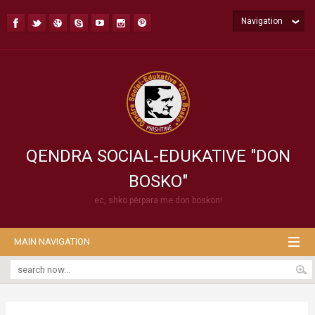
Navigation
QENDRA SOCIAL-EDUKATIVE "DON
BOSKO"
ec, shko përpara me don boskon!
MAIN NAVIGATION