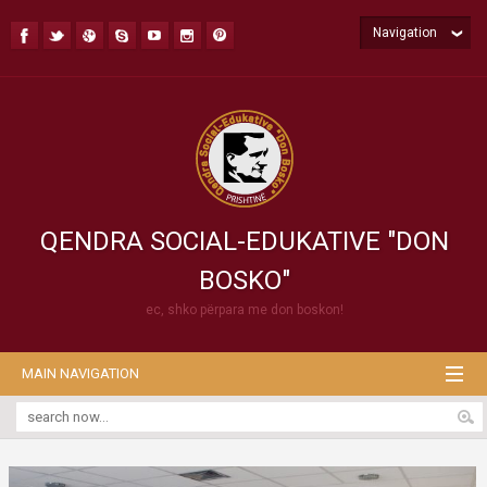
Navigation
QENDRA SOCIAL-EDUKATIVE "DON
BOSKO"
ec, shko përpara me don boskon!
MAIN NAVIGATION