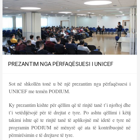
PREZANTIM NGA PËRFAQËSUESI I UNICEF
Sot në shkollën tonë u bë një prezantim nga përfaqësuesi i
UNICEF me temën PODIUM.
Ky prezantim kishte për qëllim që të rinjtë tanë t’i njoftoj dhe
t’i vetëdijësojë për të drejtat e tyre. Po ashtu qëllimi i këtij
takimi ishte që te rinjtë tanë të aplikojnë më idetë e tyre në
programin PODIUM në mënyrë që ata të kontribuojnë në
përmirësimin e të drejtave të tyre.