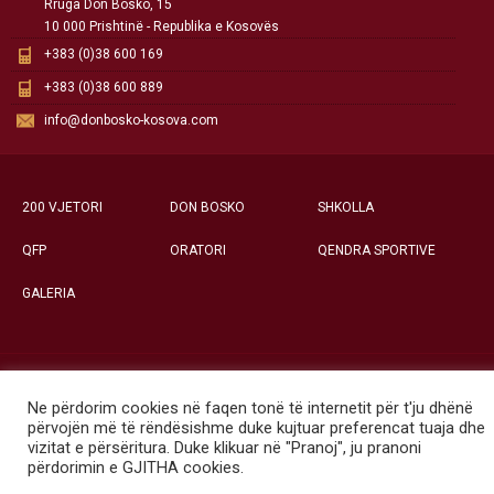
Rruga Don Bosko, 15
10 000 Prishtinë - Republika e Kosovës
+383 (0)38 600 169
+383 (0)38 600 889
info@donbosko-kosova.com
200 VJETORI
DON BOSKO
SHKOLLA
QFP
ORATORI
QENDRA SPORTIVE
GALERIA
Të gjitha të drejtat e rezervuara ©
Ne përdorim cookies në faqen tonë të internetit për t'ju dhënë
Qendra Social-Edukative «Don Bosko» - Prishtinë
përvojën më të rëndësishme duke kujtuar preferencat tuaja dhe
vizitat e përsëritura. Duke klikuar në "Pranoj", ju pranoni
përdorimin e GJITHA cookies.