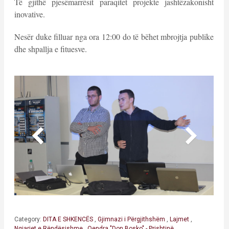
Të gjithë pjesëmarrësit paraqitet projekte jashtëzakonisht
inovative.
Nesër duke filluar nga ora 12:00 do të bëhet mbrojtja publike
dhe shpallja e fituesve.
Category:
DITA E SHKENCËS
,
Gjimnazi i Përgjithshëm
,
Lajmet
,
Ngjarjet e Rëndësishme
,
Qendra "Don Bosko" - Prishtinë