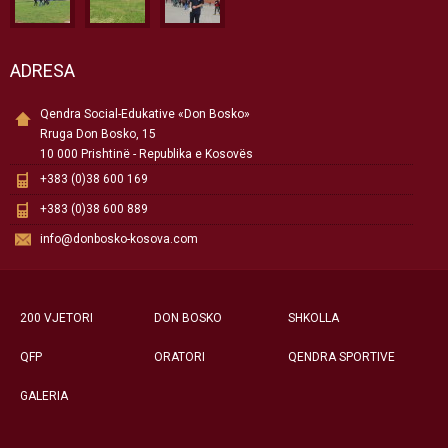
ADRESA
Qendra Social-Edukative «Don Bosko»
Rruga Don Bosko, 15
10 000 Prishtinë - Republika e Kosovës
+383 (0)38 600 169
+383 (0)38 600 889
info@donbosko-kosova.com
200 VJETORI
DON BOSKO
SHKOLLA
QFP
ORATORI
QENDRA SPORTIVE
GALERIA