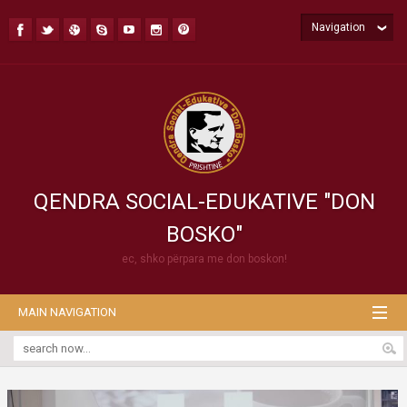
Navigation
QENDRA SOCIAL-EDUKATIVE "DON
BOSKO"
ec, shko përpara me don boskon!
MAIN NAVIGATION