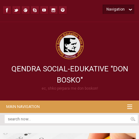
Navigation
QENDRA SOCIAL-EDUKATIVE "DON
BOSKO"
ec, shko përpara me don boskon!
MAIN NAVIGATION