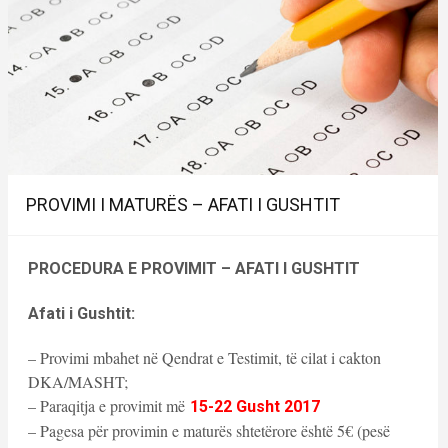
PROVIMI I MATURËS – AFATI I GUSHTIT
PROCEDURA E PROVIMIT – AFATI I GUSHTIT
Afati i Gushtit:
– Provimi mbahet në Qendrat e Testimit, të cilat i cakton
DKA/MASHT;
– Paraqitja e provimit më
15-22 Gusht 2017
– Pagesa për provimin e maturës shtetërore është 5€ (pesë