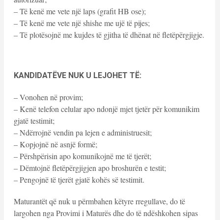
– Të kenë me vete një laps (grafit HB ose);
– Të kenë me vete një shishe me ujë të pijes;
– Të plotësojnë me kujdes të gjitha të dhënat në fletëpërgjigje.
KANDIDATËVE NUK U LEJOHET TË:
– Vonohen në provim;
– Kenë telefon celular apo ndonjë mjet tjetër për komunikim
gjatë testimit;
– Ndërrojnë vendin pa lejen e administruesit;
– Kopjojnë në asnjë formë;
– Përshpërisin apo komunikojnë me të tjerët;
– Dëmtojnë fletëpërgjigjen apo broshurën e testit;
– Pengojnë të tjerët gjatë kohës së testimit.
Maturantët që nuk u përmbahen këtyre rregullave, do të
largohen nga Provimi i Maturës dhe do të ndëshkohen sipas