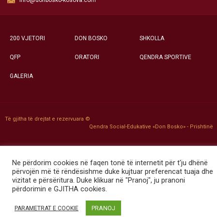
200 VJETORI
DON BOSKO
SHKOLLA
QFP
ORATORI
QENDRA SPORTIVE
GALERIA
Të gjitha të drejtat e rezervuara ©
Qendra Social-Edukative «Don Bosko» - Prishtinë
Ne përdorim cookies në faqen tonë të internetit për t'ju dhënë
përvojën më të rëndësishme duke kujtuar preferencat tuaja dhe
vizitat e përsëritura. Duke klikuar në "Pranoj", ju pranoni
përdorimin e GJITHA cookies.
PRANOJ
PARAMETRAT E COOKIE