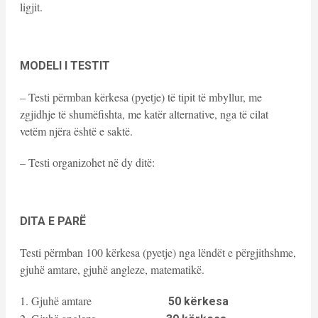
ligjit.
MODELI I TESTIT
– Testi përmban kërkesa (pyetje) të tipit të mbyllur, me
zgjidhje të shumëfishta, me katër alternative, nga të cilat
vetëm njëra është e saktë.
– Testi organizohet në dy ditë:
DITA E PARË
Testi përmban 100 kërkesa (pyetje) nga lëndët e përgjithshme,
gjuhë amtare, gjuhë angleze, matematikë.
1. Gjuhë amtare
50 kërkesa