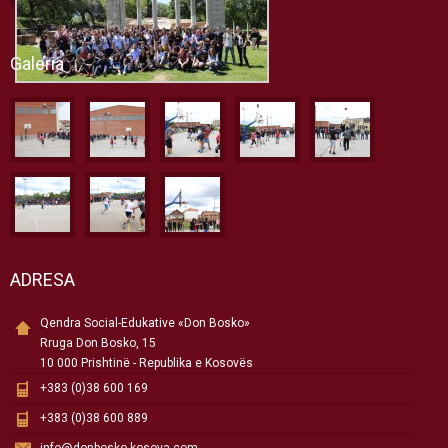
Galeria
ADRESA
Qendra Social-Edukative «Don Bosko»
Rruga Don Bosko, 15
10 000 Prishtinë - Republika e Kosovës
+383 (0)38 600 169
+383 (0)38 600 889
info@donbosko-kosova.com