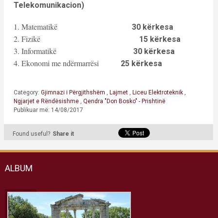
Telekomunikacion)
1. Matematikë
30 kërkesa
2. Fizikë
15 kërkesa
3. Informatikë
30 kërkesa
4. Ekonomi me ndërmarrësi
25 kërkesa
Category:
Gjimnazi i Përgjithshëm
,
Lajmet
,
Liceu Elektroteknik
,
Ngjarjet e Rëndësishme
,
Qendra "Don Bosko" - Prishtinë
Publikuar më: 14/08/2017
Found useful?
Share it
ALBUM