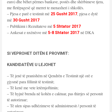
euro) dhe bëhet përmes bankave, postës dhe shërbimeve tjera,
me fletëpagesë që merret te menaxheri i shkollës.
– Pjesa e parë e testimit më
, pjesa e dytë
25 Gusht 2017
më
30 Gusht 2017
– Publikimi i Rezultateve më
5 Shtator 2017
– Ankesat e nxënësve më
në DKA
5-8 Shtator 2017
SI VEPROHET DITËN E PROVIMIT:
KANDIDATËVE U LEJOHET
– Të jenë të pranishëm në Qendrën e Testimit një orë e
gjysmë para fillimit të testimit;
– Të kenë me vete letërnjoftimin;
– Të hyjnë brenda në kohën e caktuar, pas thirrjes së personit
të autorizuar;
– Të ulen sipas udhëzimeve të administruesit / personit të
autorizuar;