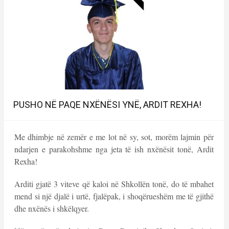
PUSHO NË PAQE NXËNËSI YNË, ARDIT REXHA!
Me dhimbje në zemër e me lot në sy, sot, morëm lajmin për
ndarjen e parakohshme nga jeta të ish nxënësit tonë, Ardit
Rexha!
Arditi gjatë 3 viteve që kaloi në Shkollën tonë, do të mbahet
mend si një djalë i urtë, fjalëpak, i shoqërueshëm me të gjithë
dhe nxënës i shkëlqyer.