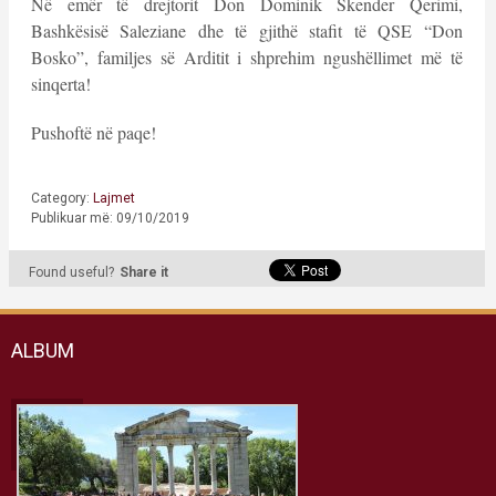
Në emër të drejtorit Don Dominik Skender Qerimi,
Bashkësisë Saleziane dhe të gjithë stafit të QSE “Don
Bosko”, familjes së Arditit i shprehim ngushëllimet më të
sinqerta!
Pushoftë në paqe!
Category:
Lajmet
Publikuar më: 09/10/2019
Found useful?
Share it
ALBUM