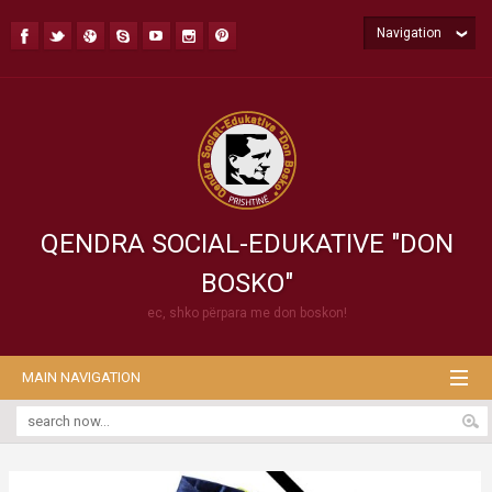
Navigation
QENDRA SOCIAL-EDUKATIVE "DON
BOSKO"
ec, shko përpara me don boskon!
MAIN NAVIGATION