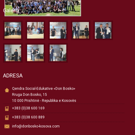
Galeria
ADRESA
Qendra Social-Edukative «Don Bosko»
Rruga Don Bosko, 15
10 000 Prishtinë - Republika e Kosovës
+383 (0)38 600 169
+383 (0)38 600 889
info@donbosko-kosova.com