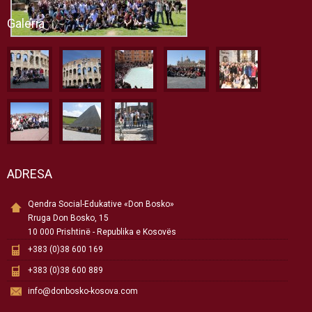
Galeria
ADRESA
Qendra Social-Edukative «Don Bosko»
Rruga Don Bosko, 15
10 000 Prishtinë - Republika e Kosovës
+383 (0)38 600 169
+383 (0)38 600 889
info@donbosko-kosova.com