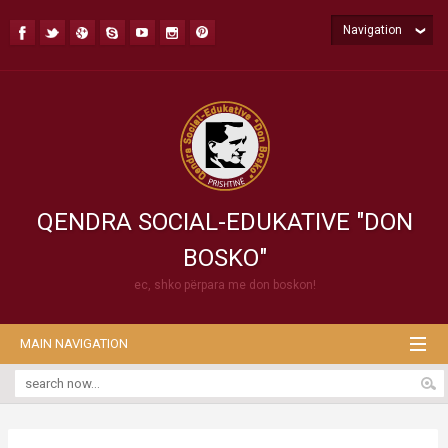
Navigation
QENDRA SOCIAL-EDUKATIVE "DON
BOSKO"
ec, shko përpara me don boskon!
MAIN NAVIGATION