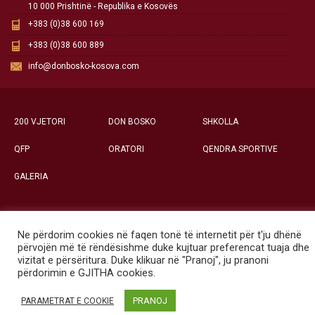
10 000 Prishtinë - Republika e Kosovës
+383 (0)38 600 169
+383 (0)38 600 889
info@donbosko-kosova.com
200 VJETORI
DON BOSKO
SHKOLLA
QFP
ORATORI
QENDRA SPORTIVE
GALERIA
Ne përdorim cookies në faqen tonë të internetit për t'ju dhënë
Të gjitha të drejtat e rezervuara ©
përvojën më të rëndësishme duke kujtuar preferencat tuaja dhe
Qendra Social-Edukative «Don Bosko» - Prishtinë
vizitat e përsëritura. Duke klikuar në "Pranoj", ju pranoni
përdorimin e GJITHA cookies.
PRANOJ
PARAMETRAT E COOKIE