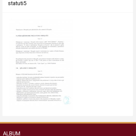
statuti5
ALBUM