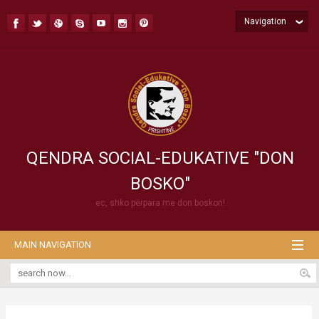
Navigation
QENDRA SOCIAL-EDUKATIVE "DON
BOSKO"
ec, shko përpara me don boskon!
MAIN NAVIGATION