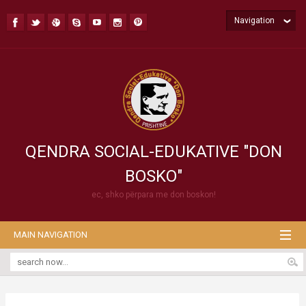
Navigation
QENDRA SOCIAL-EDUKATIVE "DON
BOSKO"
ec, shko përpara me don boskon!
MAIN NAVIGATION