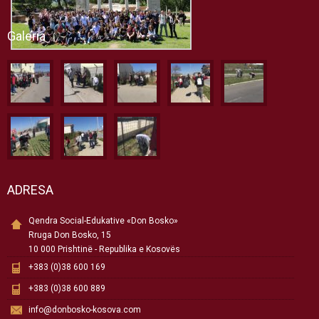
Galeria
ADRESA
Qendra Social-Edukative «Don Bosko»
Rruga Don Bosko, 15
10 000 Prishtinë - Republika e Kosovës
+383 (0)38 600 169
+383 (0)38 600 889
info@donbosko-kosova.com