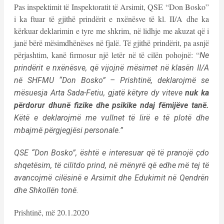
Pas inspektimit të Inspektoratit të Arsimit, QSE “Don Bosko”
i ka ftuar të gjithë prindërit e nxënësve të kl. II/A dhe ka
kërkuar deklarimin e tyre me shkrim, në lidhje me akuzat që i
janë bërë mësimdhënëses në fjalë. Të gjithë prindërit, pa asnjë
përjashtim, kanë firmosur një letër në të cilën pohojnë: “
Ne
prindërit e nxënësve, që vijojnë mësimet në klasën II/A
në SHFMU “Don Bosko” – Prishtinë, deklarojmë se
mësuesja Arta Sada-Fetiu, gjatë këtyre dy viteve
nuk ka
përdorur dhunë fizike dhe psikike ndaj fëmijëve tanë.
Këtë e deklarojmë me vullnet të lirë e të plotë dhe
mbajmë përgjegjësi personale.”
QSE “Don Bosko”, është e interesuar që të pranojë çdo
shqetësim, të cilitdo prind, në mënyrë që edhe më tej të
avancojmë cilësinë e Arsimit dhe Edukimit në Qendrën
dhe Shkollën tonë.
Prishtinë, më 20.1.2020