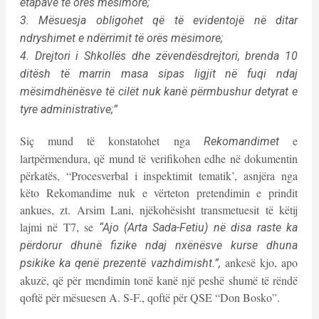
etapave të orës mësimore;
3. Mësuesja obligohet që të evidentojë në ditar
ndryshimet e ndërrimit të orës mësimore;
4. Drejtori i Shkollës dhe zëvendësdrejtori, brenda 10
ditësh të marrin masa sipas ligjit në fuqi ndaj
mësimdhënësve të cilët nuk kanë përmbushur detyrat e
tyre administrative;”
Siç mund të konstatohet nga
e
Rekomandimet
lartpërmendura, që mund të verifikohen edhe në dokumentin
përkatës, “Procesverbal i inspektimit tematik’, asnjëra nga
këto Rekomandime nuk e vërteton pretendimin e prindit
ankues, zt. Arsim Lani, njëkohësisht transmetuesit të këtij
lajmi në T7, se
“Ajo (Arta Sada-Fetiu) në disa raste ka
përdorur dhunë fizike ndaj nxënësve kurse dhuna
ankesë kjo, apo
psikike ka qenë prezentë vazhdimisht.”,
akuzë, që për mendimin tonë kanë një peshë shumë të rëndë
qoftë për mësuesen A. S-F., qoftë për QSE “Don Bosko”.