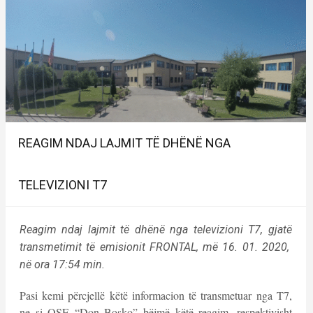
REAGIM NDAJ LAJMIT TË DHËNË NGA
TELEVIZIONI T7
Reagim ndaj lajmit të dhënë nga televizioni T7, gjatë
transmetimit të emisionit FRONTAL, më 16. 01. 2020,
në ora 17:54 min.
Pasi kemi përcjellë këtë informacion të transmetuar nga T7,
ne si QSE “Don Bosko” bëjmë këtë reagim, respektivisht