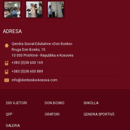
ADRESA
Qendra Social-Edukative «Don Bosko»
Rruga Don Bosko, 15
10 000 Prishtinë - Republika e Kosovës
+383 (0)38 600 169
+383 (0)38 600 889
info@donbosko-kosova.com
200 VJETORI
DON BOSKO
SHKOLLA
QFP
ORATORI
QENDRA SPORTIVE
GALERIA