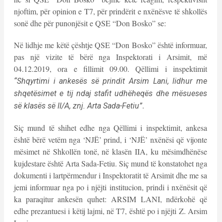
njoftim, për opinion e T7, për prindërit e nxënësve të shkollës
sonë dhe për punonjësit e QSE “Don Bosko” se:
Në lidhje me këtë çështje QSE “Don Bosko” është informuar,
pas një vizite të bërë nga Inspektorati i Arsimit, më
04.12.2019, ora e fillimit 09.00. Qëllimi i inspektimit
“Shqyrtimi i ankesës së prindit Arsim Lani, lidhur me
shqetësimet e tij ndaj stafit udhëheqës dhe mësueses
.
së klasës së II/A, znj. Arta Sada-Fetiu”
Siç mund të shihet edhe nga Qëllimi i inspektimit, ankesa
është bërë vetëm nga ‘NJË’ prind, i ‘NJË’ nxënësi që vijonte
mësimet në Shkollën tonë, në klasën IIA, ku mësimdhënëse
kujdestare është Arta Sada-Fetiu. Siç mund të konstatohet nga
dokumenti i lartpërmendur i Inspektoratit të Arsimit dhe me sa
jemi informuar nga po i njëjti institucion, prindi i nxënësit që
ka paraqitur ankesën quhet: ARSIM LANI, ndërkohë që
edhe prezantuesi i këtij lajmi, në T7, është po i njëjti Z. Arsim