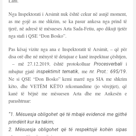
Lani.
Nga Inspektorati i Arsimit nuk është cekur në asnjë moment,
as me gojë as me shkrim, se ka pasur ankesa nga prind të
tjerë, në adresë të mësueses Arta Sada-Fetiu, apo dikujt tjetër
nga stafi i QSE “Don Bosko”.
Pas kësaj vizite nga ana e Inspektoratit të Arsimit, – që për
disa orë dhe në mënyrë të detajuar e kanë inspektuar çështjen,
– më 27.12.2019, është protokolluar
i
Procesverbali
mbajtur gjatë
, me
.
inspektimit tematik
nr. Prot.: 695/19
Ne si QSE “Don Bosko” kemi marrë nga SIA me shkrim
këto, dhe VETËM KËTO rekomandime (jo vërejtjet), që
kanë të bëjnë me mësuesen Arta dhe me Ankesën e
parashtruar:
“1. Mësuesja obligohet që të mbajë evidencë me gjithë
prindërit kur ka takim;
2. Mësuesja obligohet që të respektojë kohën sipas