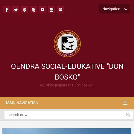
Navigation
QENDRA SOCIAL-EDUKATIVE "DON
BOSKO"
ec, shko përpara me don boskon!
MAIN NAVIGATION