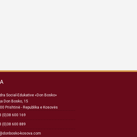
SA
ra Social-Edukative «Don Bosko»
ga Don Bosko, 15
00 Prishtinë - Republika e Kosovës
 (0)38 600 169
 (0)38 600 889
o@donbosko-kosova.com