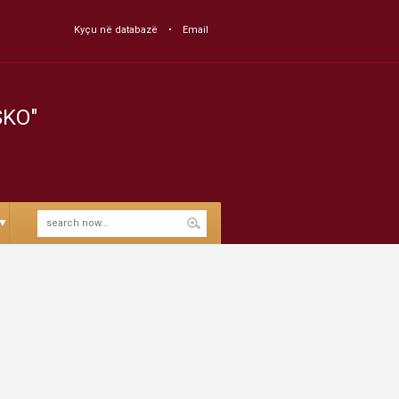
Kyçu në databazë
Email
SKO"
▼