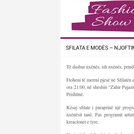
SFILATA E MODËS – NJOFTI
Të dashur nxënës, ish nxënës, prindë
Ftoheni të merrni pjesë në Sfilatën
ora 21:00, në sheshin “Zahir Pajaz
Prishtinë.
Kësaj sfilate i paraprinë një prog
nxënësit tanë. Pas programit artist
kreacionet e tyre.