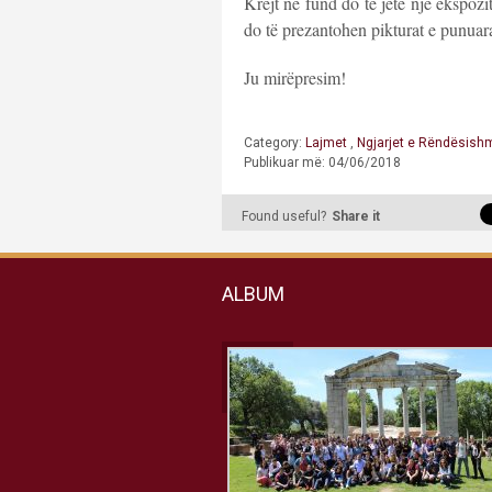
Krejt në fund do të jetë një ekspozi
do të prezantohen pikturat e punuara
Ju mirëpresim!
Category:
Lajmet
,
Ngjarjet e Rëndësis
Publikuar më: 04/06/2018
Found useful?
Share it
ALBUM