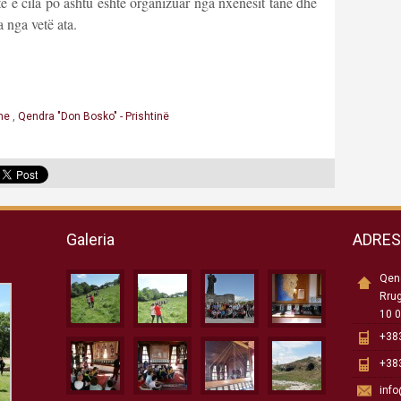
te e cila po ashtu është organizuar nga nxënësit tanë dhe
 nga vetë ata.
hme
,
Qendra "Don Bosko" - Prishtinë
Galeria
ADRE
Qend
Rru
10 0
+383
+383
inf