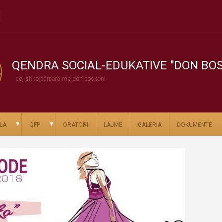
QENDRA SOCIAL-EDUKATIVE "DON BO
ec, shko përpara me don boskon!
▼
▼
LA
QFP
ORATORI
LAJME
GALERIA
DOKUMENTE