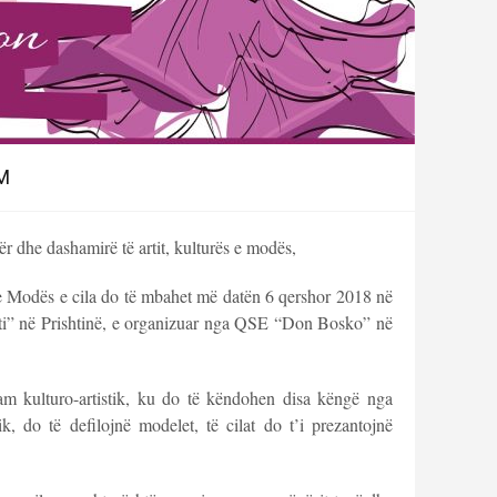
M
r dhe dashamirë të artit, kulturës e modës,
 e Modës e cila do të mbahet më datën 6 qershor 2018 në
iti” në Prishtinë, e organizuar nga QSE “Don Bosko” në
ram kulturo-artistik, ku do të këndohen disa këngë nga
ik, do të defilojnë modelet, të cilat do t’i prezantojnë