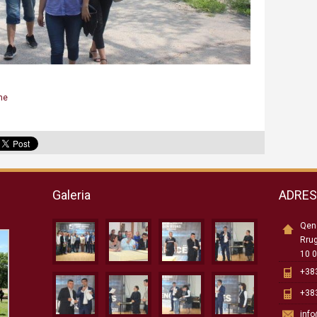
me
Galeria
ADRE
Qend
Rru
10 0
+383
+383
inf