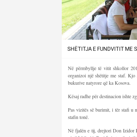
SHËTITJA E FUNDVITIT ME 
Në përmbyllje të vitit shkollor 
organizoi një shëtitje me staf. Kjo 
bukurive natyrore që ka Kosova.
Kësaj radhe për destinacion ishte z
Pas vizitës së burimit, i tër stafi u
stafin tonë.
Në fjalën e tij, drejtori Don Izido