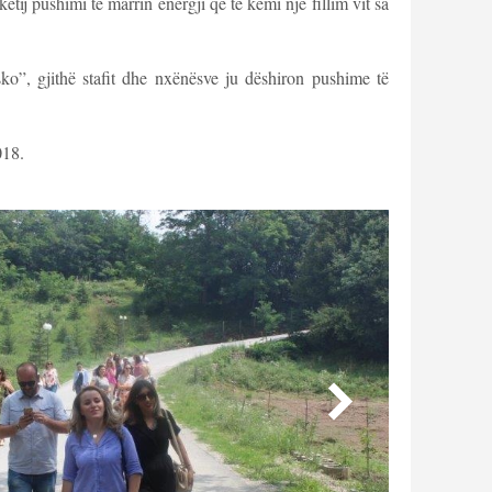
ë këtij pushimi të marrin energji që të kemi një fillim vit sa
”, gjithë stafit dhe nxënësve ju dëshiron pushime të
018.