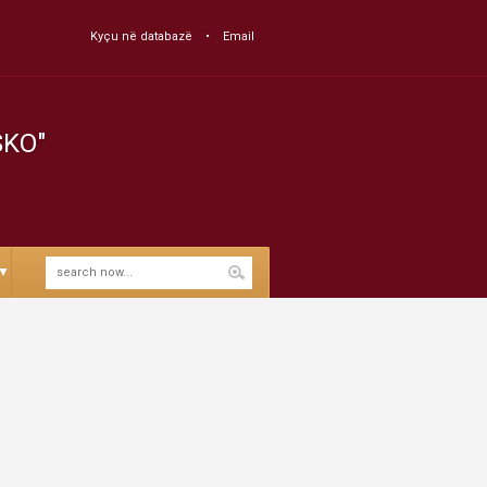
Kyçu në databazë
Email
SKO"
▼