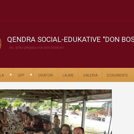
QENDRA SOCIAL-EDUKATIVE "DON BO
ec, shko përpara me don boskon!
▼
▼
LA
QFP
ORATORI
LAJME
GALERIA
DOKUMENTE