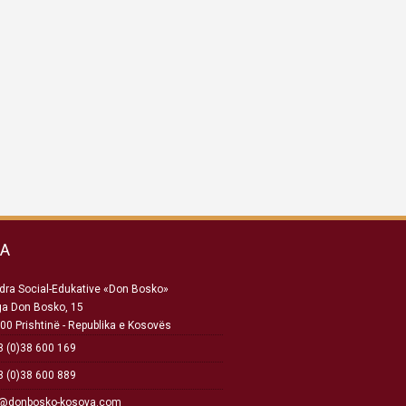
SA
ra Social-Edukative «Don Bosko»
ga Don Bosko, 15
00 Prishtinë - Republika e Kosovës
 (0)38 600 169
 (0)38 600 889
o@donbosko-kosova.com