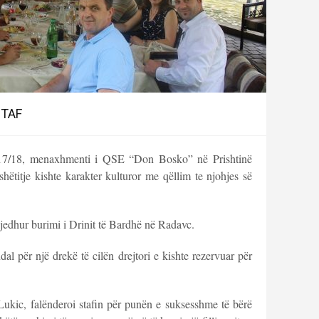
STAF
2017/18, menaxhmenti i QSE “Don Bosko” në Prishtinë
shëtitje kishte karakter kulturor me qëllim te njohjes së
gjedhur burimi i Drinit të Bardhë në Radavc.
 ndal për një drekë të cilën drejtori e kishte rezervuar për
r Lukic, falënderoi stafin për punën e suksesshme të bërë