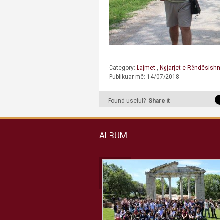
Category:
Lajmet
,
Ngjarjet e Rëndësish
Publikuar më: 14/07/2018
Found useful?
Share it
ALBUM