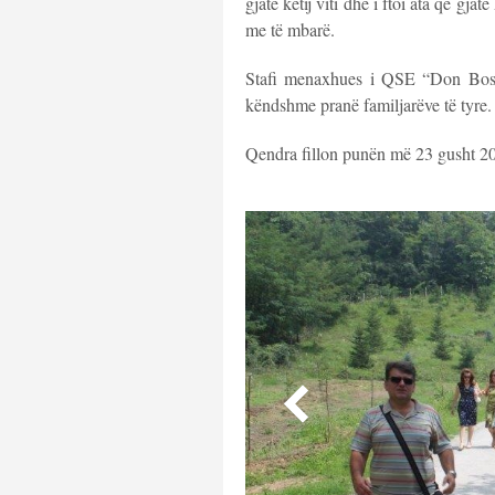
gjatë këtij viti dhe i ftoi ata që gjat
me të mbarë.
Stafi menaxhues i QSE “Don Bosko
këndshme pranë familjarëve të tyre.
Qendra fillon punën më 23 gusht 2