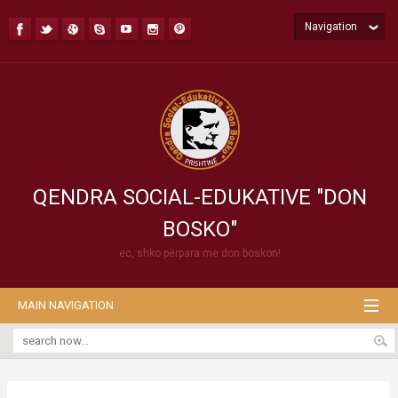
Navigation
QENDRA SOCIAL-EDUKATIVE "DON
BOSKO"
ec, shko përpara me don boskon!
MAIN NAVIGATION