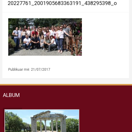
20227761_2001905683363191_438295398_o
Publikuar më: 21/07/2017
ALBUM