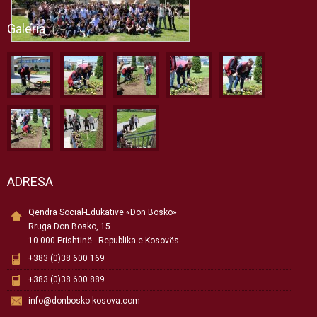
Galeria
ADRESA
Qendra Social-Edukative «Don Bosko»
Rruga Don Bosko, 15
10 000 Prishtinë - Republika e Kosovës
+383 (0)38 600 169
+383 (0)38 600 889
info@donbosko-kosova.com