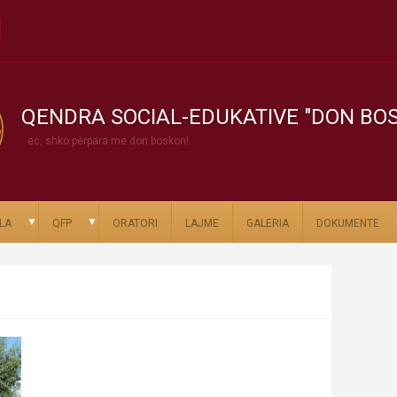
QENDRA SOCIAL-EDUKATIVE "DON BO
ec, shko përpara me don boskon!
▼
▼
LA
QFP
ORATORI
LAJME
GALERIA
DOKUMENTE