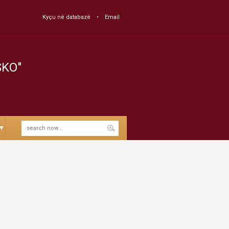
Kyçu në databazë
Email
SKO"
▼