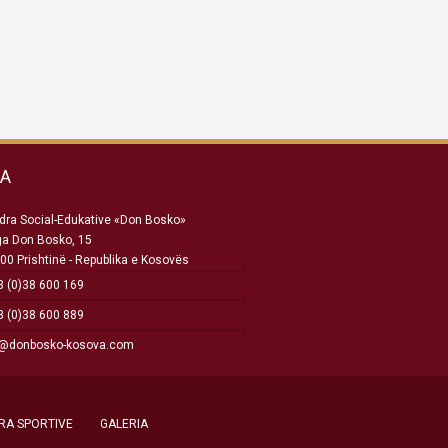
SA
ra Social-Edukative «Don Bosko»
ga Don Bosko, 15
00 Prishtinë - Republika e Kosovës
 (0)38 600 169
 (0)38 600 889
o@donbosko-kosova.com
RA SPORTIVE
GALERIA