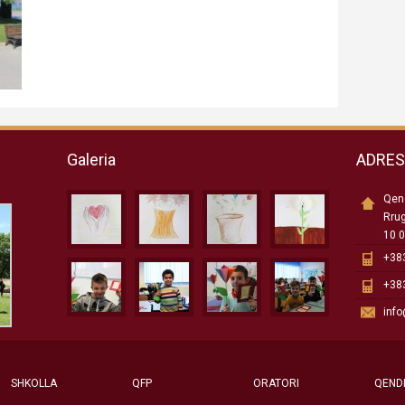
Galeria
ADRE
Qend
Rru
10 0
+383
+383
inf
SHKOLLA
QFP
ORATORI
QEND