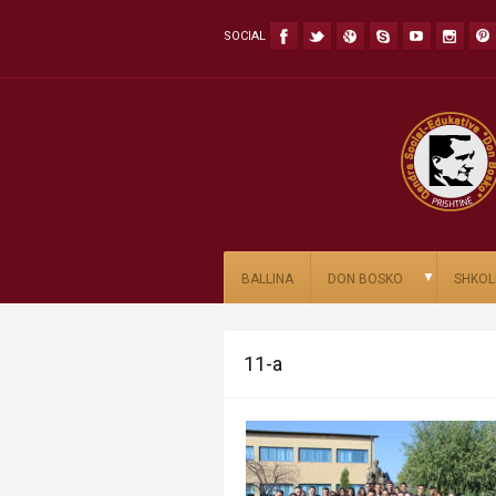
SOCIAL
▼
BALLINA
DON BOSKO
SHKOL
11-a